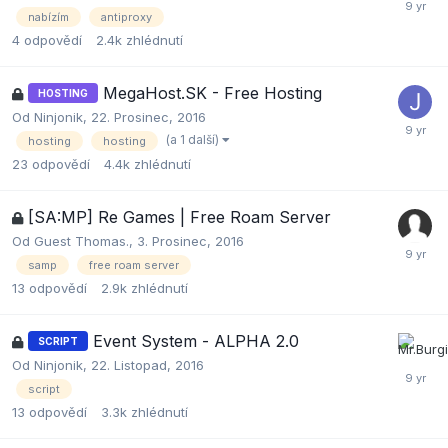
nabízím
antiproxy
4
odpovědí
2.4k
zhlédnutí
MegaHost.SK - Free Hosting
HOSTING
Od
Ninjonik
,
22. Prosinec, 2016
(a 1 další)
hosting
hosting
23
odpovědí
4.4k
zhlédnutí
[SA:MP] Re Games | Free Roam Server
Od Guest Thomas.,
3. Prosinec, 2016
samp
free roam server
13
odpovědí
2.9k
zhlédnutí
Event System - ALPHA 2.0
SCRIPT
Od
Ninjonik
,
22. Listopad, 2016
script
13
odpovědí
3.3k
zhlédnutí