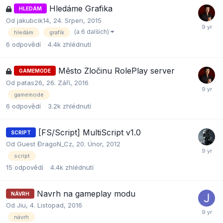
Hledáme Grafika
HLEDÁM
Od
jakubcik14
,
24. Srpen, 2015
(a 6 dalších)
hledám
grafik
6
odpovědí
4.4k
zhlédnutí
Město Zločinu RolePlay server
GAMEMODE
Od
patas26
,
26. Září, 2016
gamemode
6
odpovědí
3.2k
zhlédnutí
[FS/Script] MultiScript v1.0
SCRIPT
Od Guest ĐragoN_Cz,
20. Únor, 2012
script
15
odpovědí
4.4k
zhlédnutí
Navrh na gameplay modu
NÁVRH
Od
Jiu
,
4. Listopad, 2016
návrh