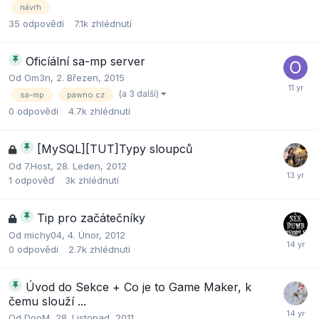
návrh
35
odpovědí
7.1k
zhlédnutí
Oficíální sa-mp server
Od
Om3n
,
2. Březen, 2015
(a 3 další)
sa-mp
pawno.cz
0
odpovědí
4.7k
zhlédnutí
[MySQL][TUT]Typy sloupců
Od
7.Host
,
28. Leden, 2012
1
odpověď
3k
zhlédnutí
Tip pro začátečníky
Od
michy04
,
4. Únor, 2012
0
odpovědí
2.7k
zhlédnutí
Úvod do Sekce + Co je to Game Maker, k
čemu slouží ...
Od
DooM
,
28. Listopad, 2011