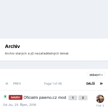
Archiv
Archiv starých a již nezařaditelných témat.
SEŘADIT
PREV
Page 1 of 46
DALŠÍ
Oficialni pawno.cz mod
NÁVRH
1
2
Od
Jiu
,
25. Říjen, 2016