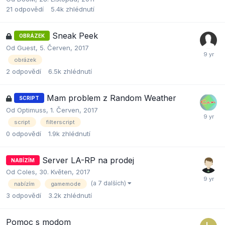
21
odpovědí
5.4k
zhlédnutí
Sneak Peek
OBRÁZEK
Od Guest,
5. Červen, 2017
obrázek
2
odpovědí
6.5k
zhlédnutí
Mam problem z Random Weather
SCRIPT
Od
Optimuss
,
1. Červen, 2017
script
filterscript
0
odpovědí
1.9k
zhlédnutí
Server LA-RP na prodej
NABÍZÍM
Od
Coles
,
30. Květen, 2017
(a 7 dalších)
nabízím
gamemode
3
odpovědí
3.2k
zhlédnutí
Pomoc s modom