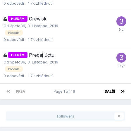
0
odpovědí
1.7k
zhlédnutí
Crew.sk
HLEDÁM
Od
3peto36
,
3. Listopad, 2016
hledám
0
odpovědí
1.7k
zhlédnutí
Predaj úctu
HLEDÁM
Od
3peto36
,
3. Listopad, 2016
hledám
0
odpovědí
1.7k
zhlédnutí
PREV
Page 1 of 46
DALŠÍ
Followers
0