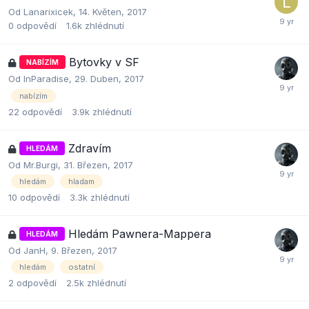
Od
Lanarixicek
,
14. Květen, 2017
0
odpovědí
1.6k
zhlédnutí
Bytovky v SF
NABÍZÍM
Od
InParadise
,
29. Duben, 2017
nabízím
22
odpovědí
3.9k
zhlédnutí
Zdravím
HLEDÁM
Od
Mr.Burgi
,
31. Březen, 2017
hledám
hladam
10
odpovědí
3.3k
zhlédnutí
Hledám Pawnera-Mappera
HLEDÁM
Od
JanH
,
9. Březen, 2017
hledám
ostatní
2
odpovědí
2.5k
zhlédnutí