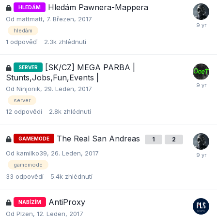
Hledám Pawnera-Mappera
HLEDÁM
Od
mattmatt
,
7. Březen, 2017
hledám
1
odpověď
2.3k
zhlédnutí
[SK/CZ] MEGA PARBA |
SERVER
Stunts,Jobs,Fun,Events |
Od
Ninjonik
,
29. Leden, 2017
server
12
odpovědí
2.8k
zhlédnutí
The Real San Andreas
GAMEMODE
1
2
Od
kamilko39
,
26. Leden, 2017
gamemode
33
odpovědí
5.4k
zhlédnutí
AntiProxy
NABÍZÍM
Od
Plzen
,
12. Leden, 2017