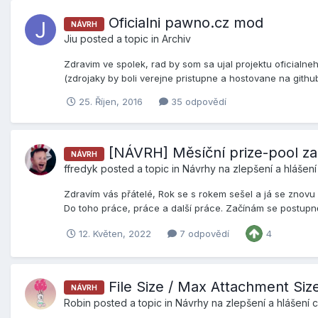
Oficialni pawno.cz mod
NÁVRH
Jiu
posted a topic in
Archiv
Zdravim ve spolek, rad by som sa ujal projektu oficialn
(zdrojaky by boli verejne pristupne a hostovane na github
25. Říjen, 2016
35 odpovědí
[NÁVRH] Měsíční prize-pool za 
NÁVRH
ffredyk
posted a topic in
Návrhy na zlepšení a hlášen
Zdravím vás přátelé, Rok se s rokem sešel a já se znovu
Do toho práce, práce a další práce. Začínám se postupně 
12. Květen, 2022
7 odpovědí
4
File Size / Max Attachment Siz
NÁVRH
Robin
posted a topic in
Návrhy na zlepšení a hlášení 