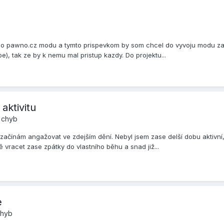
eho pawno.cz modu a tymto prispevkom by som chcel do vyvoju modu zap
e), tak ze by k nemu mal pristup kazdy. Do projektu...
aktivitu
í chyb
 začínám angažovat ve zdejším dění. Nebyl jsem zase delší dobu aktivní
vracet zase zpátky do vlastního běhu a snad již...
e
chyb