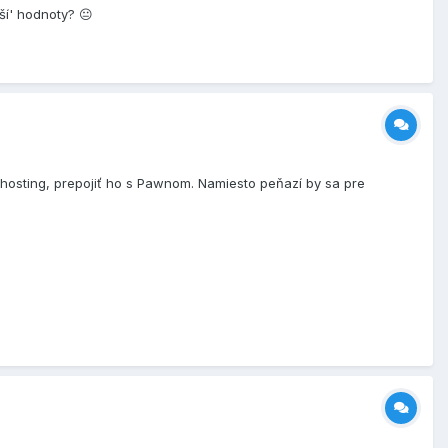
ší' hodnoty? 😐
osting, prepojiť ho s Pawnom. Namiesto peňazí by sa pre