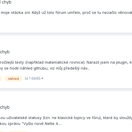
í chyb
e moje otázka zní: Když už toto fórum umřelo, proč se tu nezačlo věnova
 chyb
ročilejší texty (například matematické rovnice). Narazil jsem na plugin
 se hodil náhled githubu, viz můj předešlý náv...
(a 1 další)
náhled
 chyb
ou uživatelské statusy (tzn. ne klasické topicy ve fóru), které by slouži
ou zprávu "Vyšlo nové Nette 4....