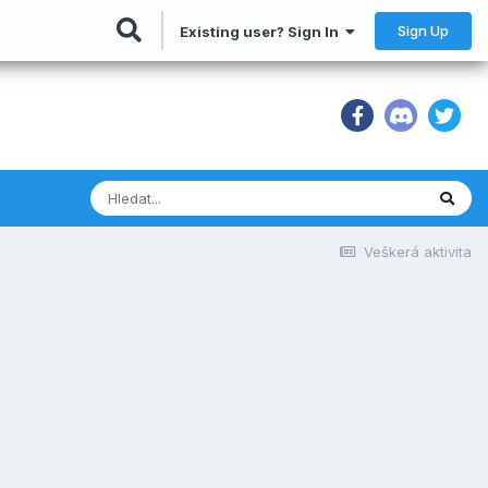
Sign Up
Existing user? Sign In
Veškerá aktivita