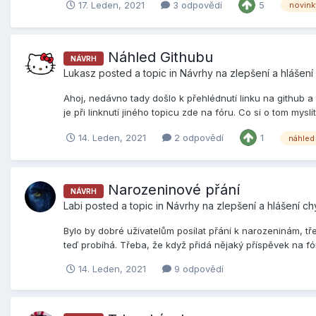
17. Leden, 2021
3 odpovědí
5
novink
Náhled Githubu
NÁVRH
Lukasz
posted a topic in
Návrhy na zlepšení a hlášení
Ahoj, nedávno tady došlo k přehlédnutí linku na github a
je při linknutí jiného topicu zde na fóru. Co si o tom myslí
14. Leden, 2021
2 odpovědí
1
náhled
Narozeninové přání
NÁVRH
Labi
posted a topic in
Návrhy na zlepšení a hlášení c
Bylo by dobré uživatelům posílat přání k narozeninám, třeb
teď probíhá. Třeba, že když přidá nějaký příspěvek na fó
14. Leden, 2021
9 odpovědí