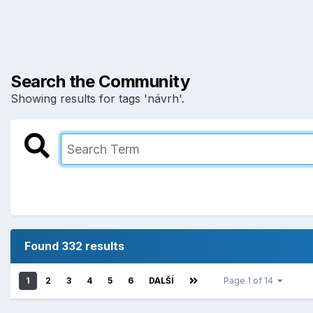
Search the Community
Showing results for tags 'návrh'.
Found 332 results
1
2
3
4
5
6
DALŠÍ
Page 1 of 14