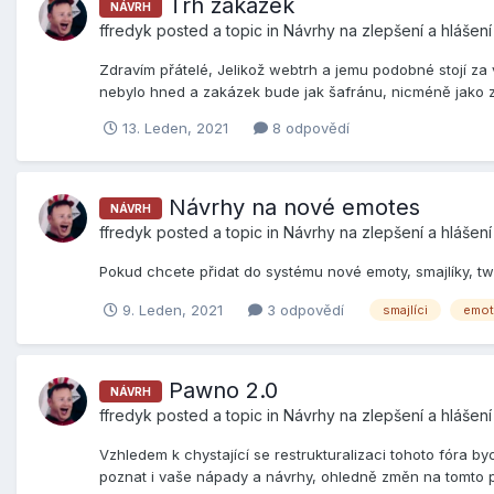
Trh zakázek
NÁVRH
ffredyk
posted a topic in
Návrhy na zlepšení a hlášen
Zdravím přátelé, Jelikož webtrh a jemu podobné stojí z
nebylo hned a zakázek bude jak šafránu, nicméně jako způ
13. Leden, 2021
8 odpovědí
Návrhy na nové emotes
NÁVRH
ffredyk
posted a topic in
Návrhy na zlepšení a hlášen
Pokud chcete přidat do systému nové emoty, smajlíky, twi
9. Leden, 2021
3 odpovědí
smajlíci
emot
Pawno 2.0
NÁVRH
ffredyk
posted a topic in
Návrhy na zlepšení a hlášen
Vzhledem k chystající se restrukturalizaci tohoto fóra by
poznat i vaše nápady a návrhy, ohledně změn na tomto pr