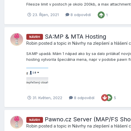
Filesize limit v postoch je okolo 200kb, a max attachment
23. Říjen, 2021
8 odpovědí
1
SA:MP & MTA Hosting
NÁVRH
Robin
posted a topic in
Návrhy na zlepšení a hlášení 
SA:MP upadá. Mám 1 nápad ako by sa dalo prilákať nový
hosting vytvorila špeciálna mena, napr v podobe pawn figúr
31. Květen, 2022
8 odpovědí
5
Pawno.cz Server (MAP/FS Sh
NÁVRH
Robin
posted a topic in
Návrhy na zlepšení a hlášení 