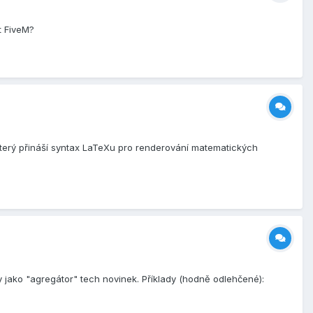
t FiveM?
, který přináší syntax LaTeXu pro renderování matematických
ly jako "agregátor" tech novinek. Příklady (hodně odlehčené):