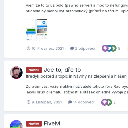
Viem že to tu už bolo (pawno server) a moc to nefungovalo
pridania by mohol byť automatický (prídeš na fórum, uploa
10. Prosinec, 2021
2 odpovědí
5
Jde to, dře to
NÁVRH
ffredyk
posted a topic in
Návrhy na zlepšení a hlášen
Zdravím vás, vážení aktivní uživatelé tohoto fóra Rád by
jakýsi druh dilematu, stížností a otázek ohledně vývoje pa
9. Listopad, 2021
14 odpovědí
5
FiveM
NÁVRH