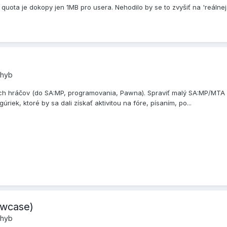
 quota je dokopy jen 1MB pro usera. Nehodilo by se to zvyšiť na 'reálnej
chyb
ch hráčov (do SA:MP, programovania, Pawna). Spraviť malý SA:MP/MTA h
iek, ktoré by sa dali získať aktivitou na fóre, písaním, po...
owcase)
chyb