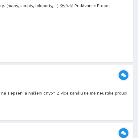
(mapy, scripty, teleporty, ...) 🗺️🔧🤩 Pridávanie: Proces
y na zlepšení a hlášení chyb". Z více kanálu ke mě neustále proudí