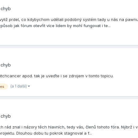
í chyb
a vyliž prdel, co kdybychom udělali podobný systém tady u nás na pawn
sob jak fórum otevřít více lidem by mohl fungovat i te...
í chyb
tchcancer apod. tak je uveďte i se zdrojem v tomto topicu.
(a 1 další)
es
í chyb
ch rád znal i názory těch hlavních, tedy vás, členů tohoto fóra. Nýbrž i
ojektu. Dlouhou dobu tu pokrok stagnoval a f...