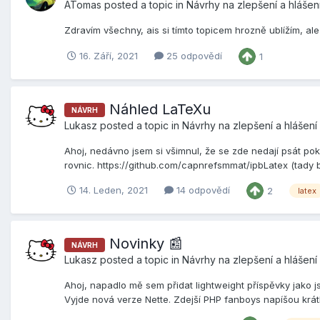
ATomas
posted a topic in
Návrhy na zlepšení a hlášen
Zdravím všechny, ais si tímto topicem hrozně ublížím, al
16. Září, 2021
25 odpovědí
1
Náhled LaTeXu
NÁVRH
Lukasz
posted a topic in
Návrhy na zlepšení a hlášení
Ahoj, nedávno jsem si všimnul, že se zde nedají psát pok
rovnic. https://github.com/capnrefsmmat/ipbLatex (tady by
14. Leden, 2021
14 odpovědí
2
latex
Novinky 📰
NÁVRH
Lukasz
posted a topic in
Návrhy na zlepšení a hlášení
Ahoj, napadlo mě sem přidat lightweight příspěvky jako js
Vyjde nová verze Nette. Zdejší PHP fanboys napíšou krátk