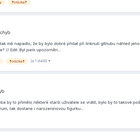
y
❓otázka❓
 chyb
 tak mě napadlo, že by bylo dobré přidat při linknutí githubu náhled je
te? // Edit: Byl jsem upozorněn...
(a 1 další)
❓otázka❓
hyb
a by to přimělo některé starší uživatele se vrátit, bylo by to takové pošť
rum, tak dostane i narozeninovou figurku...