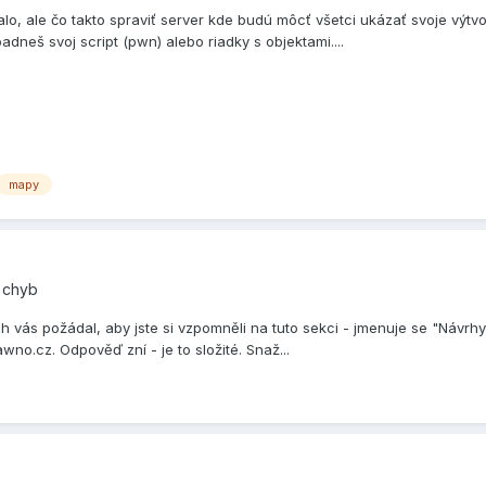
, ale čo takto spraviť server kde budú môcť všetci ukázať svoje výtvory, 
dneš svoj script (pwn) alebo riadky s objektami....
mapy
í chyb
ch vás požádal, aby jste si vzpomněli na tuto sekci - jmenuje se "Návrh
wno.cz. Odpověď zní - je to složité. Snaž...