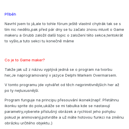
Příběh
Navrhl jsem to já,ale to tohle fórum ještě vlastnil chytrák tak se s
tím nic nedělo,pak před pár dny se tu začalo znovu mluvit o Game
makeru a Grubb založil další topic o založení této sekce,tentokrát
to vyšlo,a tuto sekci tu konečně máme
Co je to Game maker?
Takže jak už z názvu vyplývá jedná se o program na tvorbu
her,Je naprogramovaný v jazyce Delphi Markem Overmarsem.
V tomto programu jde vytvářet od těch nejprimitivnějších her až
po ty nejluxusnější.
Program funguje na principu přesouvání ikonek(např. Přetáhnu
ikonku sprite do pole,ukáže se mi tabulka kde se nastavují
parametry,vyberete příslušný obrázek a rychlost jeho pohybu
pokud je animovaný,potvrdíte a už máte hotovou funkci na změnu
obrázku určitého objektu..)