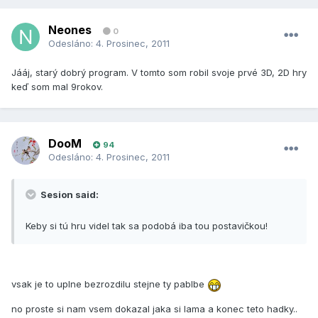
Neones
0
Odesláno:
4. Prosinec, 2011
Jááj, starý dobrý program. V tomto som robil svoje prvé 3D, 2D hry
keď som mal 9rokov.
DooM
94
Odesláno:
4. Prosinec, 2011
Sesion said:
Keby si tú hru videl tak sa podobá iba tou postavičkou!
vsak je to uplne bezrozdilu stejne ty pablbe
no proste si nam vsem dokazal jaka si lama a konec teto hadky..