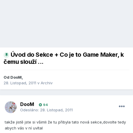
Úvod do Sekce + Co je to Game Maker, k
čemu slouží ...
Od
DooM
,
28. Listopad, 2011
v
Archiv
DooM
94
Odesláno:
28. Listopad, 2011
takže jistě jste si všimli že tu přibyla tato nová sekce,dovolte tedy
abych vás v ní uvítal