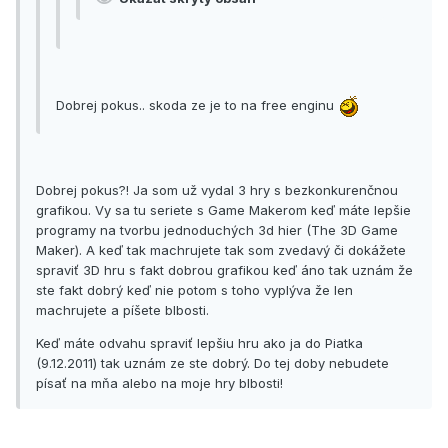
Dobrej pokus.. skoda ze je to na free enginu
Dobrej pokus?! Ja som už vydal 3 hry s bezkonkurenčnou
grafikou. Vy sa tu seriete s Game Makerom keď máte lepšie
programy na tvorbu jednoduchých 3d hier (The 3D Game
Maker). A keď tak machrujete tak som zvedavý či dokážete
spraviť 3D hru s fakt dobrou grafikou keď áno tak uznám že
ste fakt dobrý keď nie potom s toho vyplýva že len
machrujete a píšete blbosti.
Keď máte odvahu spraviť lepšiu hru ako ja do Piatka
(9.12.2011) tak uznám ze ste dobrý. Do tej doby nebudete
písať na mňa alebo na moje hry blbosti!