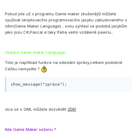
Pokud jste už v programu Game maker zkušenější můžete
využívat skriptovacího programovacího jazyku zabudovaného v
něm(Game Maker Language)... svou syntaxí se podobá jazykům
jako jsou C#,Pascal a taky třeba velmi vzdáleně pawnu..
Ukázka Game maker Language :
Toto je například funkce na odeslání zprávy,celkem podobné
Céčku nemyslíte ?
show_message("zpráva");
více se o GML můžete dozvědět
ZDE!
Kde Game Maker seženu ?