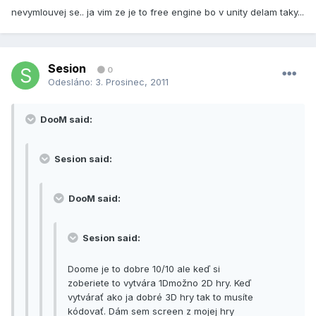
nevymlouvej se.. ja vim ze je to free engine bo v unity delam taky...
Sesion
0
Odesláno:
3. Prosinec, 2011
DooM said:
Sesion said:
DooM said:
Sesion said:
Doome je to dobre 10/10 ale keď si
zoberiete to vytvára 1Dmožno 2D hry. Keď
vytvárať ako ja dobré 3D hry tak to musíte
kódovať. Dám sem screen z mojej hry