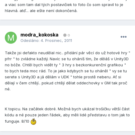
a viac som tam dal tých postavičiek to foto čo som spravil to je
hlavná. atď... ale ešte není dokončená.
modra_kokoska
0
Odesláno:
4. Prosinec, 2011
Takže jsi defakto neudělal nic.. přidání pár věcí do už hotové hry "
pfrr " to zvládne každý. Navíc se tu oháníš tím, že děláš v Unity3D
no bóže. Chtěl bych vidět ty " 3 hry s bezkonkurenční grafikou "
to bych teda moc rád. To je jako kdybych se tu oháněl " vy se tu
serete s Unity3D a já dělám v UDK " tohle prostě neberu. Ať si
dělají v čem chtějí.. pokud chtějí dělat oddechovky v GM tak proč
né.
K topicu. Na začátek dobré. Možná bych ukázal trošičku větší část
kódu a né pouze jeden řádek, aby měli lidé představu o tom jak to
funguje. 8/10