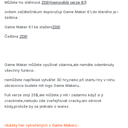
Můžete ho stáhnout
ZDE!(nejnovější verze 8.1)
ovšem začátečníkum doporučuji Game Maker 6.1,do kterého je i
čeština :
Game Maker 6.1 ke stažení
ZDE!
Čeština
ZDE!
Game Maker můžete využívat zdarma,ale nemáte odemknuty
všechny funkce..
nemůžete například vytvářet 3D hry,nebo při startu hry v rohu
obrazovce budete mít logo Game Makeru..
Full verze stojí 25$,ale můžete ji mít i zadarmo když si jí
cracknete,nebudu zde zveřejňovat cracky,ani sériové
kódy,protože by se jednalo o warez.
Ukázky her vytvořených v Game Makeru :