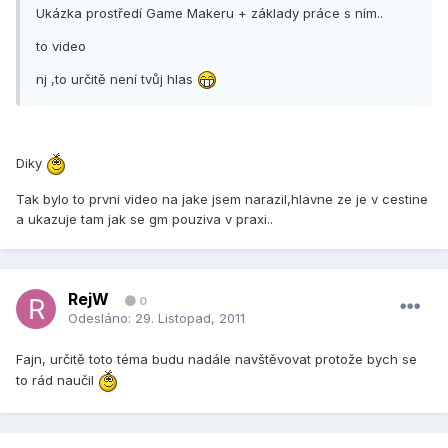
Ukázka prostředí Game Makeru + základy práce s ním..
to video
nj ,to určitě není tvůj hlas
Diky
Tak bylo to prvni video na jake jsem narazil,hlavne ze je v cestine
a ukazuje tam jak se gm pouziva v praxi..
RejW
0
Odesláno:
29. Listopad, 2011
Fajn, určitě toto téma budu nadále navštěvovat protože bych se
to rád naučil