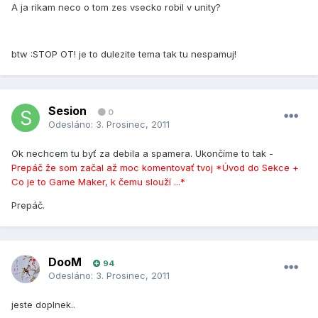
A ja rikam neco o tom zes vsecko robil v unity?
btw :STOP OT! je to dulezite tema tak tu nespamuj!
Sesion
0
Odesláno:
3. Prosinec, 2011
Ok nechcem tu byť za debila a spamera. Ukončíme to tak -
Prepáč že som začal až moc komentovať tvoj *Úvod do Sekce +
Co je to Game Maker, k čemu slouží ...*
Prepáč.
DooM
94
Odesláno:
3. Prosinec, 2011
jeste doplnek..