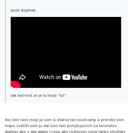
jeste doplnek..
tak ted tvrd ze je to tvoje "lol"
Ale toto není moje ja som si stiahol ten bootcamp a prerobil som
mapu zväčšil som ju dal som tam pohybujúcich sa teroristov
dialógy ako v gta alebo crysis ako rozhovori nove tanky vrtuľníky