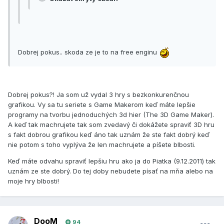
Dobrej pokus.. skoda ze je to na free enginu
Dobrej pokus?! Ja som už vydal 3 hry s bezkonkurenčnou
grafikou. Vy sa tu seriete s Game Makerom keď máte lepšie
programy na tvorbu jednoduchých 3d hier (The 3D Game Maker).
A keď tak machrujete tak som zvedavý či dokážete spraviť 3D hru
s fakt dobrou grafikou keď áno tak uznám že ste fakt dobrý keď
nie potom s toho vyplýva že len machrujete a píšete blbosti.
Keď máte odvahu spraviť lepšiu hru ako ja do Piatka (9.12.2011) tak
uznám ze ste dobrý. Do tej doby nebudete písať na mňa alebo na
moje hry blbosti!
DooM
94