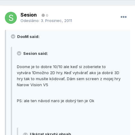
Sesion
0
Odesláno:
3. Prosinec, 2011
DooM said:
Sesion said:
Doome je to dobre 10/10 ale keď si zoberiete to
vytvára 1Dmožno 2D hry. Keď vytvárať ako ja dobré 3D
hry tak to musíte kódovať. Dám sem screen z mojej hry
Narow Vision V5
PS: ale ten návod naro je dobrý ten je Ok
Ukázat skrytý obsah