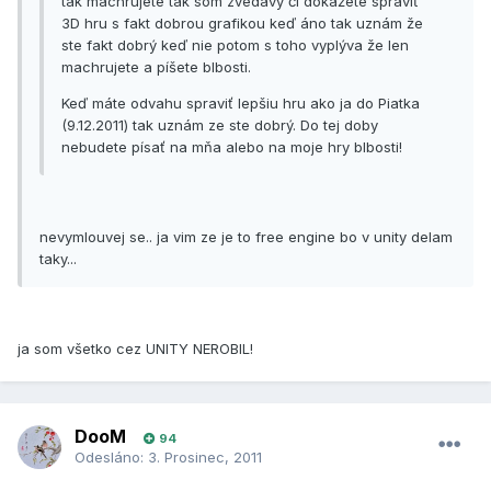
tak machrujete tak som zvedavý či dokážete spraviť
3D hru s fakt dobrou grafikou keď áno tak uznám že
ste fakt dobrý keď nie potom s toho vyplýva že len
machrujete a píšete blbosti.
Keď máte odvahu spraviť lepšiu hru ako ja do Piatka
(9.12.2011) tak uznám ze ste dobrý. Do tej doby
nebudete písať na mňa alebo na moje hry blbosti!
nevymlouvej se.. ja vim ze je to free engine bo v unity delam
taky...
ja som všetko cez UNITY NEROBIL!
DooM
94
Odesláno:
3. Prosinec, 2011