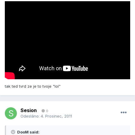
tak ted tvrd ze je to tvoje "lol"
Sesion
0
Odesláno:
4. Prosinec, 2011
DooM said: