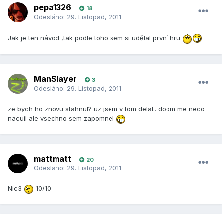
pepa1326
18
Odesláno:
29. Listopad, 2011
Jak je ten návod ,tak podle toho sem si udělal první hru
ManSlayer
3
Odesláno:
29. Listopad, 2011
ze bych ho znovu stahnul? uz jsem v tom delal.. doom me neco
nacuil ale vsechno sem zapomnel
mattmatt
20
Odesláno:
29. Listopad, 2011
Nic3
10/10