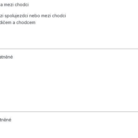
 a mezi chodci
zi spolujezdci nebo mezi chodci
idičem a chodcem
atněné
atněné