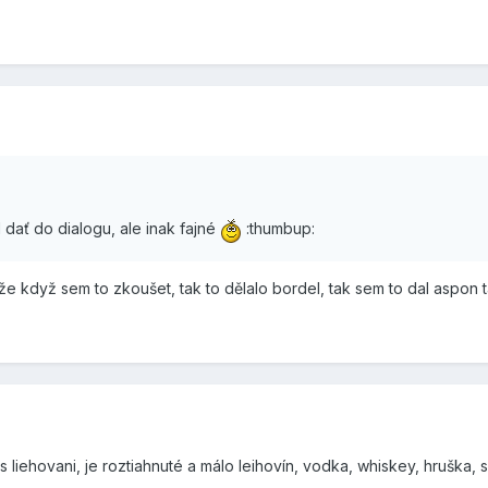
 dať do dialogu, ale inak fajné
:thumbup:
 že když sem to zkoušet, tak to dělalo bordel, tak sem to dal aspon 
liehovani, je roztiahnuté a málo leihovín, vodka, whiskey, hruška, sl