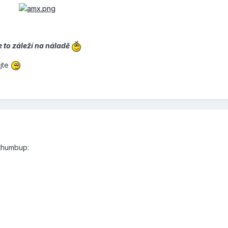
 to záleží na náladě
ujte
:thumbup: