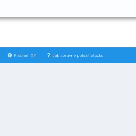
Problém XY
Jak správně položit otázku