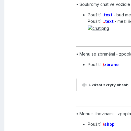
• Soukromý chat ve vozidle
Použití:
.
text
- bud me
Použití:
..
text
- mezi ř
• Menu se zbraněmi - zpopl
Použití:
/
zbrane
Ukázat skrytý obsah
• Menu s lihovinami - zpopl
Použití:
/
shop