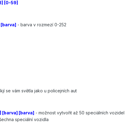
] [0-59]
 [barva]
- barva v rozmezí 0-252
kjí se vám světla jako u policejních aut
 [barva] [barva]
- možnost vytvořit až 50 speciálních vozidel
všechna speciální vozidla