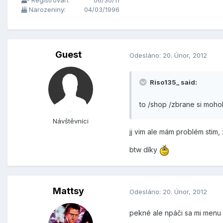
Registrován:
06/30/11
Narozeniny:
04/03/1996
Guest
Odesláno:
20. Únor, 2012
Riso135_ said:
to /shop /zbrane si mohol
Návštěvníci
jj vim ale mám problém stim,
btw díky
Mattsy
Odesláno:
20. Únor, 2012
pekné ale npáči sa mi menu s 