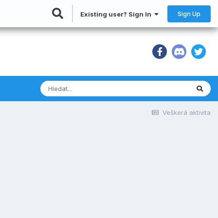
Sign Up
Existing user? Sign In
Veškerá aktivita