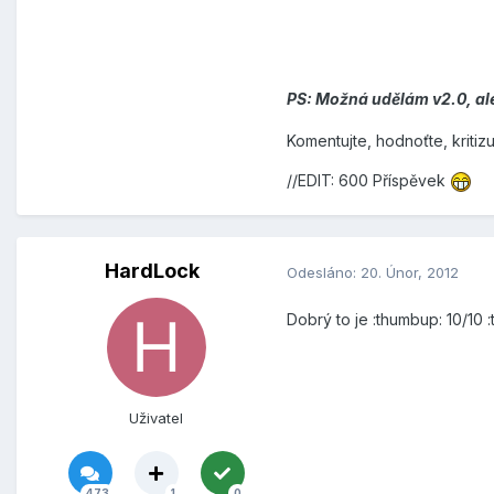
PS: Možná udělám v2.0, ale
Komentujte, hodnoťte, kritiz
//EDIT: 600 Příspěvek
HardLock
Odesláno:
20. Únor, 2012
Dobrý to je :thumbup: 10/10 
Uživatel
473
1
0