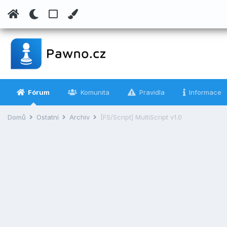
Fórum
Komunita
Pravidla
Informace
Domů
Ostatní
Archiv
[FS/Script] MultiScript v1.0