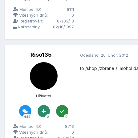
Member ID:
8111
Vítězných dnů:
0
Registrován:
07/03/10
Narozeniny:
02/10/1997
Riso135_
Odesláno:
20. Únor, 2012
to /shop /zbrane si mohol da
Uživatel
444
2
0
Member ID:
8713
Vítězných dnů:
0