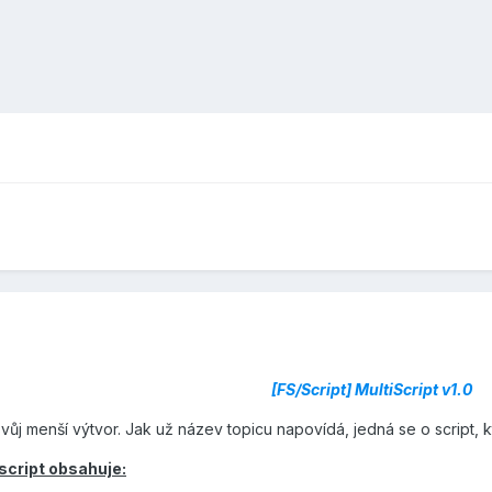
[FS/Script] MultiScript v1.0
ůj menší výtvor. Jak už název topicu napovídá, jedná se o script, k
script obsahuje: