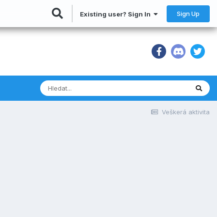
Sign Up
Existing user? Sign In
Veškerá aktivita