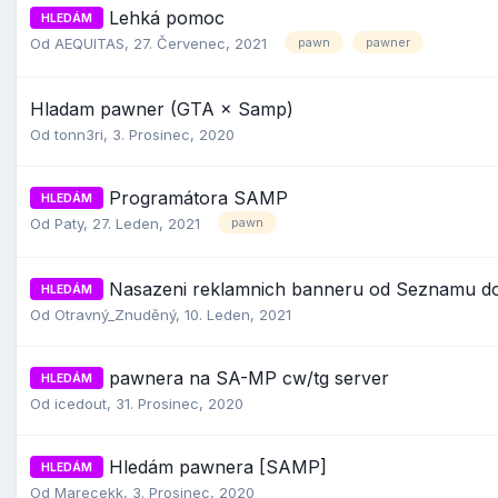
Lehká pomoc
HLEDÁM
Od
AEQUITAS
,
27. Červenec, 2021
pawn
pawner
Hladam pawner (GTA × Samp)
Od
tonn3ri
,
3. Prosinec, 2020
Programátora SAMP
HLEDÁM
Od
Paty
,
27. Leden, 2021
pawn
Nasazeni reklamnich banneru od Seznamu 
HLEDÁM
Od
Otravný_Znuděný
,
10. Leden, 2021
pawnera na SA-MP cw/tg server
HLEDÁM
Od
icedout
,
31. Prosinec, 2020
Hledám pawnera [SAMP]
HLEDÁM
Od
Marecekk
,
3. Prosinec, 2020