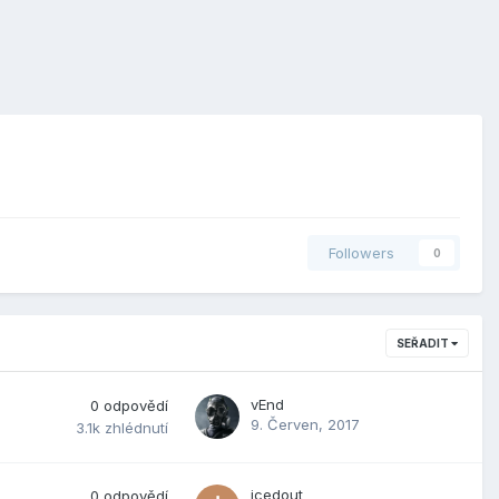
Followers
0
SEŘADIT
vEnd
0
odpovědí
9. Červen, 2017
3.1k
zhlédnutí
icedout
0
odpovědí