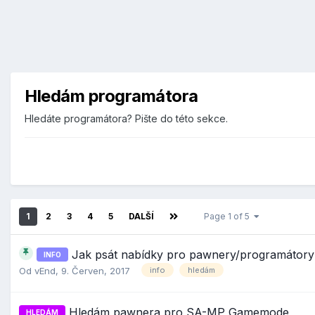
Hledám programátora
Hledáte programátora? Pište do této sekce.
1
2
3
4
5
DALŠÍ
Page 1 of 5
Jak psát nabídky pro pawnery/programátory
INFO
Od
vEnd
,
9. Červen, 2017
info
hledám
Hledám pawnera pro SA-MP Gamemode
HLEDÁM