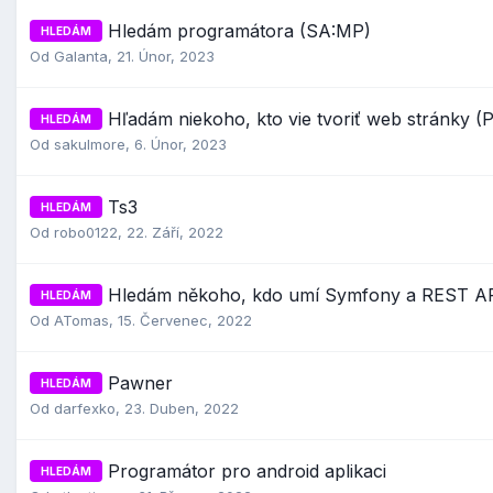
Hledám programátora (SA:MP)
HLEDÁM
Od
Galanta
,
21. Únor, 2023
Hľadám niekoho, kto vie tvoriť web stránky (
HLEDÁM
Od
sakulmore
,
6. Únor, 2023
Ts3
HLEDÁM
Od
robo0122
,
22. Září, 2022
Hledám někoho, kdo umí Symfony a REST A
HLEDÁM
Od
ATomas
,
15. Červenec, 2022
Pawner
HLEDÁM
Od
darfexko
,
23. Duben, 2022
Programátor pro android aplikaci
HLEDÁM