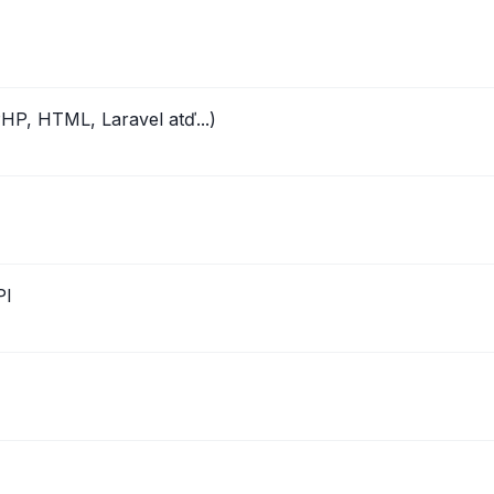
PHP, HTML, Laravel atď...)
PI