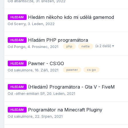
Od
atlantiscze
,
31. Březen, 2022
Hledám někoho kdo mi udělá gamemod
HLEDÁM
Od
Scerry
,
3. Leden, 2022
Hľadám PHP programátora
HLEDÁM
(a 2 další)
Od
Pongo
,
4. Prosinec, 2021
php
nette
Pawner - CS:GO
HLEDÁM
Od
sakulmore
,
16. Září, 2021
pawner
cs:go
(Hledám) Programátora - Gta V - FiveM
HLEDÁM
Od
-other-emilian SP
,
20. Leden, 2021
Programátor na Minecraft Pluginy
HLEDÁM
Od
sakulmore
,
22. Srpen, 2021