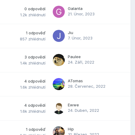
Galanta
0
odpovědí
21. Únor, 2023
1.2k
zhlédnutí
Jiu
1
odpověď
7. Únor, 2023
857
zhlédnutí
Paulee
3
odpovědí
24. Září, 2022
1.4k
zhlédnutí
ATomas
4
odpovědí
28. Červenec, 2022
1.6k
zhlédnutí
Ewwe
4
odpovědí
24. Duben, 2022
1.6k
zhlédnutí
Hip
1
odpověď
31. Březen, 2022