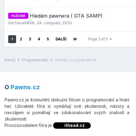
Hledám pawnera ( GTA SAMP)
HLEDÁM
Od
Dave6859
,
24. Listopad, 2020
1
2
3
4
5
DALŠÍ
Page 1 of 5
Domů
Programování
Hledám programátora
O
Pawno.cz
Pawno.cz je komunitní diskuzní fórum o programování a hraní
her. Uživatelé fóra si vyměňují své zkušenosti, názory a
navzájem si pomáhají ve zdokonalování svých znalostí a
zkušeností.
Provozovatelem fóra je
ithead.cz