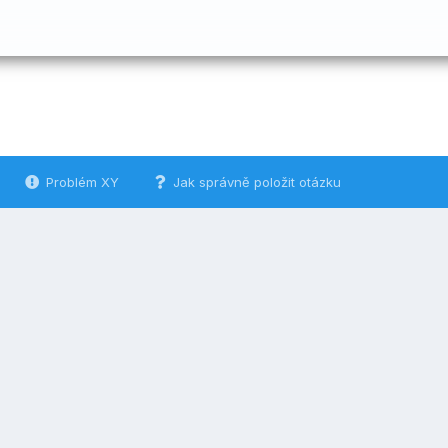
Problém XY
Jak správně položit otázku