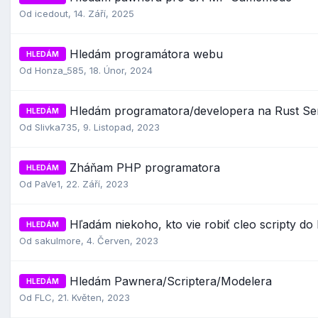
Od
icedout
,
14. Září, 2025
Hledám programátora webu
HLEDÁM
Od
Honza_585
,
18. Únor, 2024
Hledám programatora/developera na Rust Se
HLEDÁM
Od
Slivka735
,
9. Listopad, 2023
Zháňam PHP programatora
HLEDÁM
Od
PaVe1
,
22. Září, 2023
Hľadám niekoho, kto vie robiť cleo scripty d
HLEDÁM
Od
sakulmore
,
4. Červen, 2023
Hledám Pawnera/Scriptera/Modelera
HLEDÁM
Od
FLC
,
21. Květen, 2023