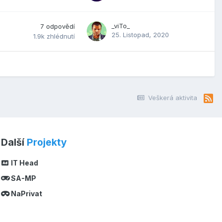
_viTo_
7
odpovědí
25. Listopad, 2020
1.9k
zhlédnutí
Veškerá aktivita
Další
Projekty
IT Head
SA-MP
NaPrivat