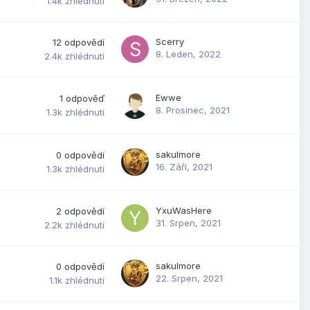
1.4k
zhlédnutí
Scerry
12
odpovědí
8. Leden, 2022
2.4k
zhlédnutí
Ewwe
1
odpověď
8. Prosinec, 2021
1.3k
zhlédnutí
sakulmore
0
odpovědí
16. Září, 2021
1.3k
zhlédnutí
YxuWasHere
2
odpovědí
31. Srpen, 2021
2.2k
zhlédnutí
sakulmore
0
odpovědí
22. Srpen, 2021
1.1k
zhlédnutí