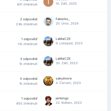
14. Září, 2025
841
zhlédnutí
Fakerko_
2
odpovědí
20. Únor, 2024
2.8k
zhlédnutí
LaMaCZE
1
odpověď
9. Listopad, 2023
1.1k
zhlédnutí
LaMaCZE
3
odpovědí
30. Září, 2023
1k
zhlédnutí
sakulmore
0
odpovědí
4. Červen, 2023
1k
zhlédnutí
jenkings
1
odpověď
22. Květen, 2023
850
zhlédnutí