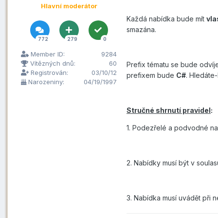
Hlavní moderátor
Každá nabídka bude mít
vla
smazána.
772
279
0
Member ID:
9284
Vítězných dnů:
60
Prefix tématu se bude odvíj
Registrován:
03/10/12
prefixem bude
C#
. Hledáte
Narozeniny:
04/19/1997
Stručné shrnutí pravidel
:
1. Podezřelé a podvodné na
2. Nabídky musí být v soula
3. Nabídka musí uvádět při 