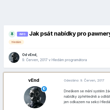
Jak psát nabídky pro pawne
INFO
hledám
Od
vEnd
,
9. Červen, 2017
v
Hledám programátora
vEnd
Odesláno:
9. Červen, 2017
Dneškem se mění systém žád
nabídky zpřehlednili a odlišil
jen odkazem na sekci Hledá