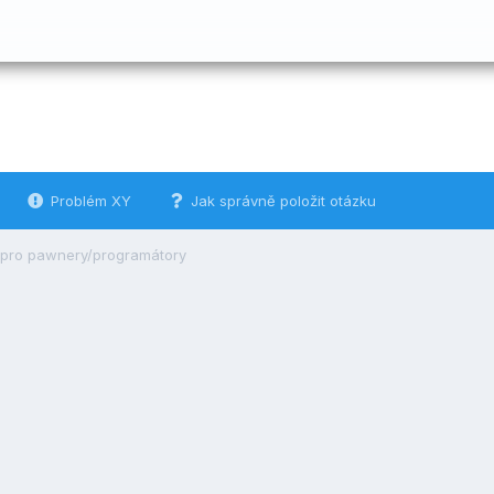
Problém XY
Jak správně položit otázku
 pro pawnery/programátory