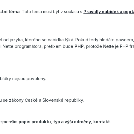
stní téma
. Toto téma musí být v soulasu s
Pravidly nabídek a pop
et od jazyka, kterého se nabídka týká. Pokud tedy hledáte pawnera, 
-li Nette programátora, prefixem bude
PHP
, protože Nette je PHP fr
bídky nejsou povoleny.
su se zákony České a Slovenské republiky.
nejmenším
popis produktu
,
typ a výši odměny
,
kontakt
.