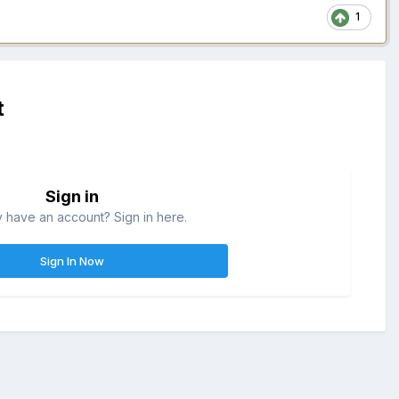
1
t
Sign in
 have an account? Sign in here.
Sign In Now