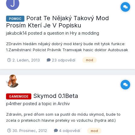
Porat Te Nějaký Takový Mod
POMOC
Prosím Kterí Je V Popisku
jakubcik14
posted a question in
Hry a modding
ZDravím hledám nějaký dobrý mod který bude mít tytok funkce:
1.Zaměstnaní: Policist Právník Tramvajak hasic doktor Autobusak
Kamionar Novinář a třeba ještě jiné kde by byl logn system že
2. Leden, 2013
23 odpovědí
mod
kdyš přijde obje výse mu tam tabulka a nemusí psat
/register,/login ale napise jen to heslo díky...
Skymod 0.1Beta
GAMEMODE
p4nther
posted a topic in
Archiv
Zdravím, pred dňom som sa pustil do módu skymod, bude to
zcela o pretekoch hlavne preteky vo vzduchu (hydra atd.)
Chcem tam spraviť špecialny ostrov pre stunty a tak no. V
30. Prosinec, 2012
4 odpovědí
mod
mojich myšlienkách je by to malo byť vcelku zaújmavé a hlavne