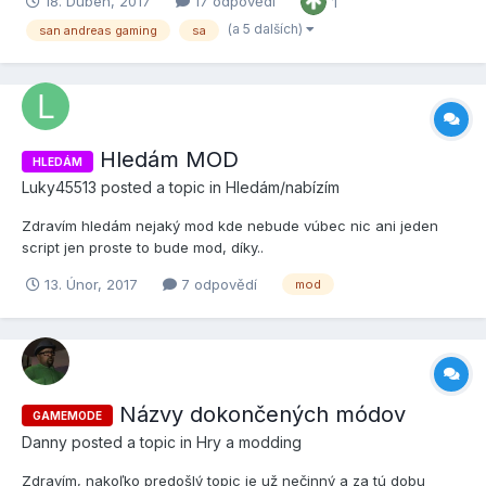
18. Duben, 2017
17 odpovědí
1
už určitě znáte. Žádné nic, co by tu nebylo, ale jelikož nejsem
,,pan zkušený", tak budu rád i za gamemode ve verzi alpha.
(a 5 dalších)
san andreas gaming
sa
Tento mo...
Hledám MOD
HLEDÁM
Luky45513
posted a topic in
Hledám/nabízím
Zdravím hledám nejaký mod kde nebude vúbec nic ani jeden
script jen proste to bude mod, díky..
13. Únor, 2017
7 odpovědí
mod
Názvy dokončených módov
GAMEMODE
Danny
posted a topic in
Hry a modding
Zdravím, nakoľko predošlý topic je už nečinný a za tú dobu