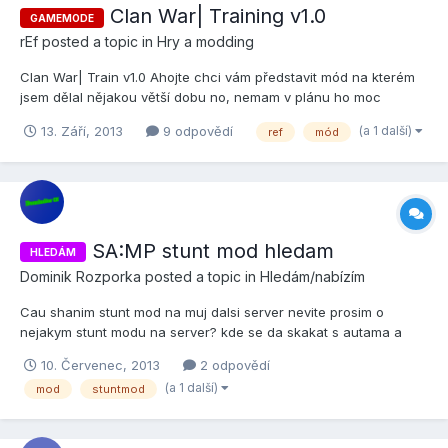
Clan War| Training v1.0
GAMEMODE
rEf
posted a topic in
Hry a modding
Clan War| Train v1.0 Ahojte chci vám představit mód na kterém
jsem dělal nějakou větší dobu no, nemam v plánu ho moc
popisovat protože mě třeští hlava ale zase chci aby o něm lidé
(a 1 další)
13. Září, 2013
9 odpovědí
ref
mód
věděli. Jde o Clan War a Training mód což znamená že je dělán
pro jeden ze stylu GTA:SA-MP kterému se říká napří...
SA:MP stunt mod hledam
HLEDÁM
Dominik Rozporka
posted a topic in
Hledám/nabízím
Cau shanim stunt mod na muj dalsi server nevite prosim o
nejakym stunt modu na server? kde se da skakat s autama a
motorkama na rampach a skokanky
10. Červenec, 2013
2 odpovědí
(a 1 další)
mod
stuntmod