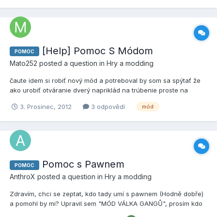
pre hráčou zábavne .... mód by mal víjsť nejak v januári. Pre
viac...
[Help] Pomoc S Módom
POMOC
Mato252
posted a question in
Hry a modding
čaute idem si robiť nový mód a potreboval by som sa spýtať že
ako urobiť otváranie dverý napriklád na trúbenie proste na
nejaké tlačítko len nemôžem nájsť nijaký taký tutorial v ktorom by
3. Prosinec, 2012
3 odpovědí
mód
ukazoval ako pracovať v pawne s funkciami ked zatrubim sa
otvoria dvere atď pls help
Pomoc s Pawnem
POMOC
AnthroX
posted a question in
Hry a modding
Zdravím, chci se zeptat, kdo tady umí s pawnem (Hodně dobře)
a pomohl by mi? Upravil sem "MÓD VÁLKA GANGŮ", prosím kdo
by mi to zkompiloval? Popř. Opravil a zkompiloval, díky moc