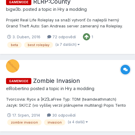
RLRP:County
GAMEMODE
bigw3b.
posted a topic in
Hry a modding
Projekt Real Life Roleplay sa snaží vytvoriť čo najlepší herný
Grand Theft Auto: San Andreas server zameraný na Roleplay.
Projekt sa nesie pod portálom RLRP ( Real Life Roleplay ) a nesie
3. Duben, 2016
72 odpovědí
1
meno 'Los Angeles', teda spolu 'Real Life Roleplay - Los
Angeles'. Tento projekt Vás prenesie do virtuálneho sve...
(a 7 dalších)
beta
best roleplay
Zombie Invasion
GAMEMODE
elRobertino
posted a topic in
Hry a modding
Tvorcovia: Ryox a [KZ]LaFree Typ: TDM (teamdeathmatch)
Jazyk: SK/CZ (vo vyššej verzií plánujeme multilang) Popis Tento
TDM je robený na štýl Human vs Zombie. V hre ide o to aby tým
17. Srpen, 2014
30 odpovědí
Humanom prežil 6 minút (dľžka jednej mapy) a zabil čo najviac
(a 4 další)
zombie invasion
invasion
Zombíkov. Tým zombíkov musí zabiť čo najviac Humanov (po...