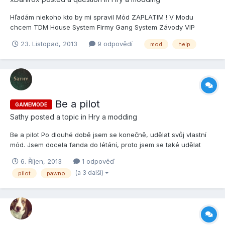
Hľadám niekoho kto by mi spravil Mód ZAPLATIM ! V Modu
chcem TDM House System Firmy Gang System Závody VIP
Billbordy Neony Caps Okuliare Benzinovy System Na benzinkach
23. Listopad, 2013
9 odpovědí
mod
help
/tank Bomb System - Bomba do auta , Palivo , Naslapna mina atd
Práce ( Rifa , Jakuza , Caligula , Policia , atd ) /vote Potom n...
Be a pilot
GAMEMODE
Sathy
posted a topic in
Hry a modding
Be a pilot Po dlouhé době jsem se konečně, udělat svůj vlastní
mód. Jsem docela fanda do létání, proto jsem se také udělat
mód v nějakém tomto stylu. Nebudu lhát. Nechal jsem se
6. Říjen, 2013
1 odpověď
inspirovat od zahraniční módu “Pilot’s Life”. Možná někteří znají.
(a 3 další)
pilot
pawno
Už ale dost těchto nezáživných keců a vrhnem se na...