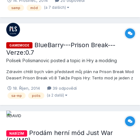
14. Prosinec, 2014
20 odpovědí
(Freewall se do vývoje nového módu nezapojil) • Obsah
(a 7 dalších)
samp
mód
nejdůležitějších novinek a screenů naleznete ZDE • Čeká...
BlueBarry---Prison Break---
GAMEMODE
Verze:0.7
Polisek Polismanovic
posted a topic in
Hry a modding
Zdravím chtěl bych vám představit můj plán na Prison Break Mod
Deasert Prison Break v0.8 Takže Popis Hry: Tento mod je jeden z
dalších prisonu. Protože já mám rád Prison Mody a tak jsem si
18. Říjen, 2014
39 odpovědí
řekl že jeden udělám. Hra se odehrává vedle farmy v BlueBarry
(a 2 další)
sa-mp
polis
kde je menší vězení ale ze spousty m...
Prodám herní mód Just War
NABÍZÍM