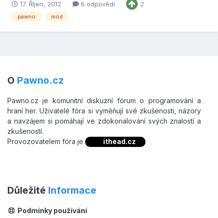
17. Říjen, 2012
6 odpovědí
2
Soubor: http://uloz.to/xn5AGEP/vg-pwn Díky předem
pawno
mód
O
Pawno.cz
Pawno.cz je komunitní diskuzní fórum o programování a
hraní her. Uživatelé fóra si vyměňují své zkušenosti, názory
a navzájem si pomáhají ve zdokonalování svých znalostí a
zkušeností.
Provozovatelem fóra je
ithead.cz
Důležité
Informace
Podmínky používání