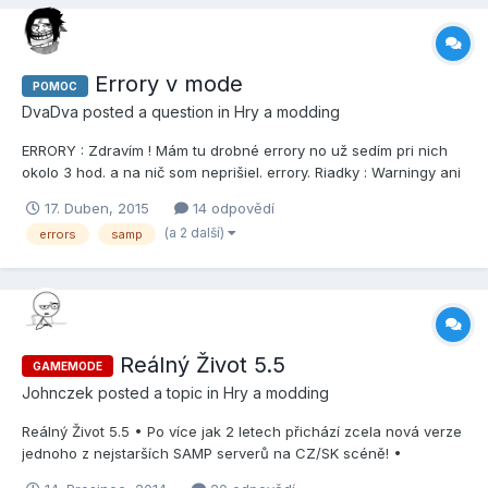
Errory v mode
POMOC
DvaDva
posted a question in
Hry a modding
ERRORY : Zdravím ! Mám tu drobné errory no už sedím pri nich
okolo 3 hod. a na nič som neprišiel. errory. Riadky : Warningy ani
nepotrebujem aby ste opravili,hlavne ERRORY,Ďakujem,PS : Som
17. Duben, 2015
14 odpovědí
začiatočník.
(a 2 další)
errors
samp
Reálný Život 5.5
GAMEMODE
Johnczek
posted a topic in
Hry a modding
Reálný Život 5.5 • Po více jak 2 letech přichází zcela nová verze
jednoho z nejstarších SAMP serverů na CZ/SK scéně! •
Spuštění: Dnes, 14.12. 2014, ve 14 hodin! • Autoři: mxco a XBlade