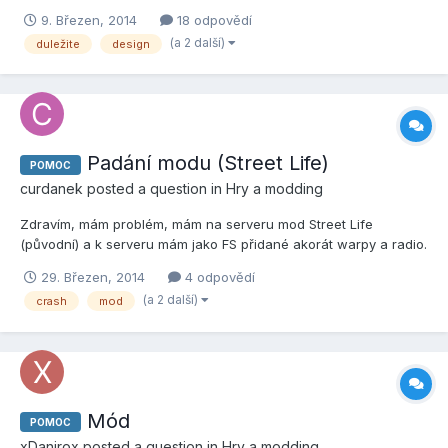
9. Březen, 2014
18 odpovědí
(a 2 další)
duležite
design
Padání modu (Street Life)
POMOC
curdanek
posted a question in
Hry a modding
Zdravím, mám problém, mám na serveru mod Street Life
(původní) a k serveru mám jako FS přidané akorát warpy a radio.
Hosting mám na FakaHeda. Nespadne celý server ale pouze
29. Březen, 2014
4 odpovědí
mod, který se potom dá nahodit buď restartem nebo přes /rcon
(a 2 další)
crash
mod
gmx. Nedá se nějak vyvarovat pádům ? Jakkoli ? Díky za všech...
Mód
POMOC
xDanirox
posted a question in
Hry a modding