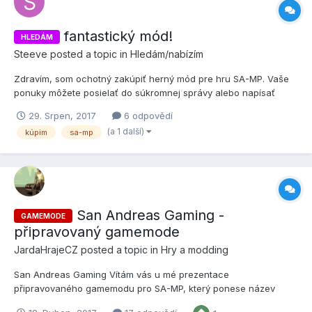
fantastický mód!
HLEDÁM
Steeve
posted a topic in
Hledám/nabízím
Zdravím, som ochotný zakúpiť herný mód pre hru SA-MP. Vaše
ponuky môžete posielať do súkromnej správy alebo napísať
komentár. Nemám konkrétnu predstavu o cene ani o type..
29. Srpen, 2017
6 odpovědí
pošlete(IP), vyskúšam, rozhodnem sa. Ďakujem.
(a 1 další)
kúpim
sa-mp
San Andreas Gaming -
GAMEMODE
připravovaný gamemode
JardaHrajeCZ
posted a topic in
Hry a modding
San Andreas Gaming Vítám vás u mé prezentace
připravovaného gamemodu pro SA-MP, který ponese název
,,San Andreas Gaming". Tento mod by měl být freeroam, tak jak