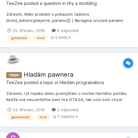
TeeZee
posted a question in
Hry a modding
Zdravím, Mám problém s príkazom /admins
dcmd_admins(playerid, params[]) { #pragma unused params
if(info[playerid][ALevel] == 0) return
25. Březen, 2018
9 odpovědí
ShowPlayerDialog(playerid,d_admins1,DIALOG_STYLE_MSGBOX,"
(a 3 další)
gsteezee
mod
Online A-Team","Momentálne nie je prítomný žiaden člen A-
Teamu","Potvrdiť","");...
Hladám pawnera
PAWN
TeeZee
posted a topic in
Hledám programátora
Zdravím, Už nejakú dobu premýšľam o tvorbe herného portálu.
Keďže ma neuveriteľne baví hra GTA:SA, tak som som chcel
spraviť nejaký ten módik ak by sa podarilo. Som tak mierne
24. Březen, 2018
2 odpovědí
pokročilý pawner ... Hľadám niekoho, kto by robil filterscripty,
(a 7 dalších)
gamemode
mod
ktoré budem potrebovať a potom ich nainštaloval d...