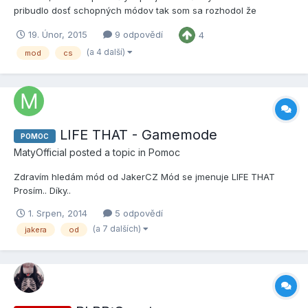
pribudlo dosť schopných módov tak som sa rozhodol že
napíšem nový, a prepracovanejší. ZOZNAM HERNÝCH MÓDOV
19. Únor, 2015
9 odpovědí
4
Naposledy aktualizované: 25.3.2016 Názov módu Druh módu...
(a 4 další)
mod
cs
LIFE THAT - Gamemode
POMOC
MatyOfficial
posted a topic in
Pomoc
Zdravím hledám mód od JakerCZ Mód se jmenuje LIFE THAT
Prosím.. Díky..
1. Srpen, 2014
5 odpovědí
(a 7 dalších)
jakera
od