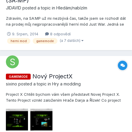
(SA:MP)
JIDAVID
posted a topic in
Hledám/nabízím
Zdravím, na SA:MP už mi nezbývá čas, takže jsem se rozhodl dát
na prodej můj nejpropracovanější herní mód Just War. Jedná se
o Team Deathmatch se čtyřmi týmy a osmi pěknými mapami.
9. Srpen, 2014
8 odpovědí
Podrobné info o módu si můžete přečíst zde:
(a 7 dalších)
herni mod
gamemode
http://pawno.cz/topic/44630-tdm-just-war/ Cena: 800Kč (.amx)
Za příplatek...
Nový ProjectX
GAMEMODE
sixino
posted a topic in
Hry a modding
Project X Chtěli bychom vám všem představit Novej Project X.
Tento Project vznikl založením Hrače Darja a Řízek! Co project
obsahuje? -Gta San andreas -World of Warcraft -Counter Strike
1.6 -Travian -Trackmania Nations Forever -Call of duty 2
Rozhodně to neni vše budem pokračovat...