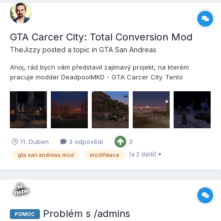
GTA Carcer City: Total Conversion Mod
TheJizzy
posted a topic in
GTA San Andreas
Ahoj, rád bych vám představil zajímavý projekt, na kterém
pracuje modder DeadpoolMKD - GTA Carcer City. Tento
příspěvek sdílím s jeho svolením. Jedná se o total conversion
mod pro GTA San Andreas, který kompletně nahrazuje původní
mapu novým městem inspirovaným industriálními oblastmi jako
De...
11. Duben
3 odpovědí
3
(a 2 další)
gta san andreas mod
modifikace
Problém s /admins
POMOC