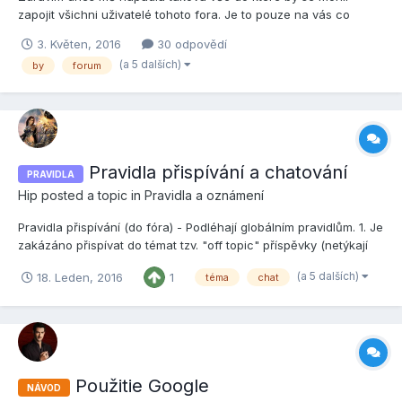
zapojit všichni uživatelé tohoto fora. Je to pouze na vás co
napíšete předem upozorňuji že když napíšete "Vyhození půlky
3. Květen, 2016
30 odpovědí
moderátoru váši odpověd smažu" Prosím trošku inteligentní
(a 5 dalších)
by
forum
jednání zde..Děkuji. Takže jdem nato... Nováčkové Jak...
Pravidla přispívání a chatování
PRAVIDLA
Hip
posted a topic in
Pravidla a oznámení
Pravidla přispívání (do fóra) - Podléhají globálním pravidlům. 1. Je
zakázáno přispívat do témat tzv. "off topic" příspěvky (netýkají
se tématu) a jinými formami spamu. - Za jiné formy spamu jsou
(a 5 dalších)
18. Leden, 2016
1
téma
chat
považovány např. příspěvky se smajlíky, příspěvky typu "lol" –
"hm", více příspěvků po sobě apod....
Použitie Google
NÁVOD