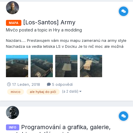
[Los-Santos] Army
MAPA
Mivčo
posted a topic in
Hry a modding
Nazdars..... Prestavujem vám moju mapu zameranú na army style
Nachadza sa vedla letiska LS v Docku Je to nič moc ale možná
niekomu postačí
17. Leden, 2018
5 odpovědí
(a 2 další)
mivco
ale hybaj do piči
Programování a grafika, galerie,
INFO