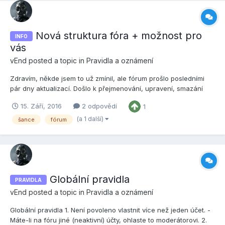
Nová struktura fóra + možnost pro
INFO
vás
vEnd
posted a topic in
Pravidla a oznámení
Zdravím, někde jsem to už zmínil, ale fórum prošlo posledními
pár dny aktualizací. Došlo k přejmenování, upravení, smazání
nebo sloučení některých sekcí. Do mnoha sekcí přibyly nové
15. Září, 2016
2 odpovědí
1
prefixy pro témata; každá sekce teď navíc vyžaduje použití
prefixu (kde není prefix nabízen, bude nastaven automaticky...
(a 1 další)
šance
fórum
Globální pravidla
PRAVIDLA
vEnd
posted a topic in
Pravidla a oznámení
Globální pravidla 1. Není povoleno vlastnit více než jeden účet. -
Máte-li na fóru jiné (neaktivní) účty, ohlaste to moderátorovi. 2.