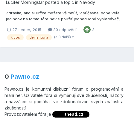
Lucifer Morningstar
posted a topic in
Návody
Zdravím, ako si určite môžete všimnúť, v súčasnej dobe veľa
jedincov na tomto fóre nevie použiť jednoduchý vyhľadávač,
Google. Dúfam, že tento návod im to jasne a navždy zakóduje
27. Leden, 2015
30 odpovědí
3
do mozgu. Rád by som začal týmto. Pred tým, než budete
zbytočne spamovať s otázkami, použite google. Krok č....
(a 3 další)
kidos
dementoria
O
Pawno.cz
Pawno.cz je komunitní diskuzní fórum o programování a
hraní her. Uživatelé fóra si vyměňují své zkušenosti, názory
a navzájem si pomáhají ve zdokonalování svých znalostí a
zkušeností.
Provozovatelem fóra je
ithead.cz