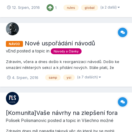
Nesmíte přispívat s obsahem s erotickou, sexuální nebo warez
(a 2 další)
12. Srpen, 2016
1
rules
global
tematikou. - Platí pro textový i multimediální obsah. 3. Není
dovolena jaká...
Nové uspořádání návodů
NÁVOD
vEnd
posted a topic in
Návody a Články
Zdravím, včera a dnes došlo k reorganizaci návodů. Došlo ke
smazání některých sekcí a k přidání nových. Stále platí, že
návody musí projít revizí, aby mohly být označeny jako ověřené,
(a 7 dalších)
4. Srpen, 2016
samp
ysi
a stále platí, že musí být zpracovány dle předlohy. a) Návody V
hlavní sekci jsou všechny návody, které se týka...
[Komunita]Vaše návrhy na zlepšení fora
Polisek Polismanovic
posted a topic in
Všechno možné
Zdravím dnes mě napadla taková věc do které by se mohli