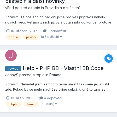
pastebin a další novinky
vEnd
posted a topic in
Pravidla a oznámení
Zdravím, za posledních pár dní jsme pro vás připravili několik
nových věcí. Většina z nich již byla dotáhnuta do konce, proto je
čas dát o nich vědět. Pro líné čtenáře je dole k dispozici tl;dr.
16. Březen, 2017
3 odpovědí
Rekonstrukce kategorie Programování a grafika Velkou změnou
(a 5 dalších)
fórum
pawno
prošla kategorie určená pro programování a...
Help - PHP BB - Vlastní BB Code
POMOC
JohnyS
posted a topic in
Pomoc
Zdravím, Nevěděl jsem kam toto téma umístit tak jsem jej umístil
zde. Pokud by se mělo nacháze v jiné sekci, klidně to tam lze
přesunout. K věci, Rád bych si přidal na fórum vlastní BB Code.
13. Říjen, 2016
4 odpovědí
Jedná se o tři jednoduché tabulky. Ovšem jsem nenašel nikde
(a 1 další)
phpbb
forum
nějaký návod či popis toho jak tohle mohu z...