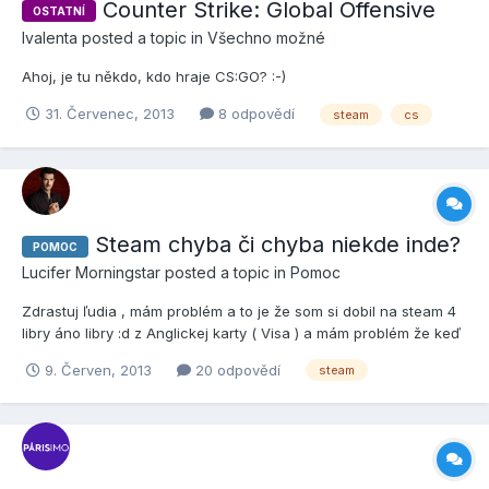
Counter Strike: Global Offensive
OSTATNÍ
lvalenta
posted a topic in
Všechno možné
Ahoj, je tu někdo, kdo hraje CS:GO? :-)
31. Červenec, 2013
8 odpovědí
steam
cs
Steam chyba či chyba niekde inde?
POMOC
Lucifer Morningstar
posted a topic in
Pomoc
Zdrastuj ľudia , mám problém a to je že som si dobil na steam 4
libry áno libry :d z Anglickej karty ( Visa ) a mám problém že keď
idem do hry ( Team Fortress 2 ) dám obchod vyberem item a
9. Červen, 2013
20 odpovědí
steam
dám kúpiť ukáže dajakú chybu s transakciou čo s tým môže byť
a ešte k tomu mi hore vedľa mena ukazuje normálne...