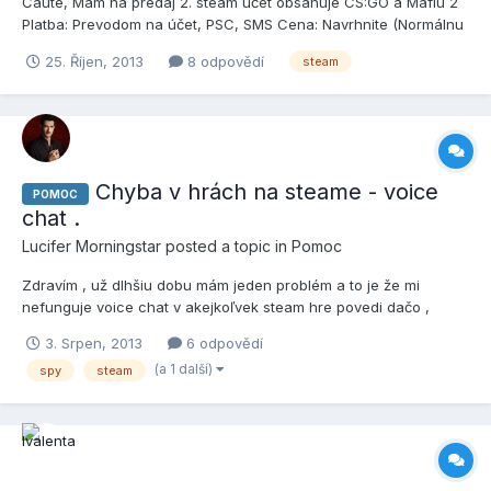
Čaute, Mám na predaj 2. steam účet obsahuje CS:GO a Mafiu 2
Platba: Prevodom na účet, PSC, SMS Cena: Navrhnite (Normálnu
)
25. Říjen, 2013
8 odpovědí
steam
Chyba v hrách na steame - voice
POMOC
chat .
Lucifer Morningstar
posted a topic in
Pomoc
Zdravím , už dlhšiu dobu mám jeden problém a to je že mi
nefunguje voice chat v akejkoľvek steam hre povedi dačo ,
ukáže sa kolonka kto hovorí , stíši sa zvuk hry , ale jeho
3. Srpen, 2013
6 odpovědí
nepočujem neviete čím by to mohlo byť ? Mám Win 7 Home
(a 1 další)
spy
steam
Premium 64x .