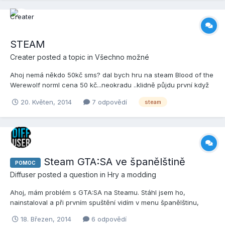
STEAM
Creater
posted a topic in
Všechno možné
Ahoj nemá někdo 50kč sms? dal bych hru na steam Blood of the
Werewolf norml cena 50 kč...neokradu ..klidně půjdu první když
někdo má dukaz
20. Květen, 2014
7 odpovědí
steam
Steam GTA:SA ve španělštině
POMOC
Diffuser
posted a question in
Hry a modding
Ahoj, mám problém s GTA:SA na Steamu. Stáhl jsem ho,
nainstaloval a při prvním spuštění vidím v menu španělštinu,
když se podívám do možností, chybí tu změna jazyka. Nevíte, jak
18. Březen, 2014
6 odpovědí
změnit jazyk standardně na angličtinu? Na netu radí, ať ve