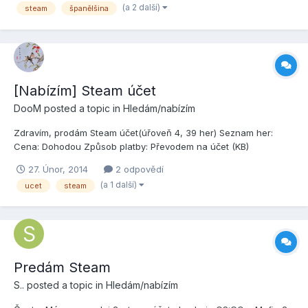
(a 2 další)
steam
španělšina
vlastnostech nastavím jazyk, ale tam žádné nastavení jazyka...
[Nabízím] Steam účet
DooM
posted a topic in
Hledám/nabízím
Zdravím, prodám Steam účet(úřoveň 4, 39 her) Seznam her:
Cena: Dohodou Způsob platby: Převodem na účet (KB)
27. Únor, 2014
2 odpovědí
(a 1 další)
ucet
steam
Predám Steam
S..
posted a topic in
Hledám/nabízím