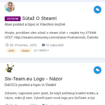
Sútaž O Steam!
OSTATNÍ
Alsei
posted a topic in
Všechno možné
Ahojte, prinášam vám sútaž o steam účet + nejaké hry STEAM
ÚČET: http://steamcommunity.com/id/alsei Podrobnosti, Čeknite
video a dosviete sa viac, sútaž platí do 16.1.2013. VIDEO:
26. Prosinec, 2012
13 odpovědí
http://www.youtube.com/watch?v=8UmjEWdlSks NENI TO FAKE!!!
(a 1 další)
účet
steam
Six-Team.eu Logo - Názor
DaV3.Cz
posted a topic in
Ostatní
Zdravím, naposled jsem zjistil, že když potřebuji kvalitní kritiku a
názor, mám jít sem. Vytvořil jsem nové logo pro SixTeam a byl
bych velmi rád za vaše názory popřípadě i o návrhy co změnit.