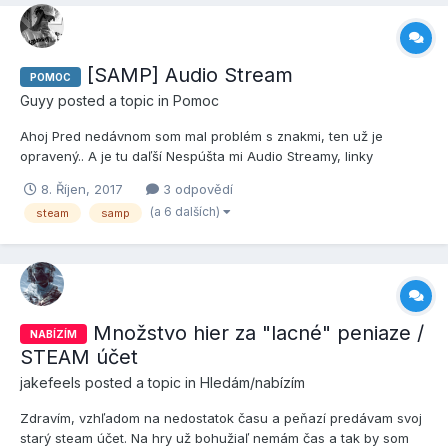
[SAMP] Audio Stream
POMOC
Guyy
posted a topic in
Pomoc
Ahoj Pred nedávnom som mal problém s znakmi, ten už je
opravený.. A je tu daľší Nespúšta mi Audio Streamy, linky
existujú.. Ale mne ho nespustí.. SFX mi ide normalne, len Audio
8. Říjen, 2017
3 odpovědí
Streamy mi nejdú vôbedz Napíše do Chatu: Audio Stream: (link)..
(a 6 dalších)
steam
samp
ale nespustí ho (nič nehraje). Ďakujem za pomoc
Množstvo hier za "lacné" peniaze /
NABÍZÍM
STEAM účet
jakefeels
posted a topic in
Hledám/nabízím
Zdravím, vzhľadom na nedostatok času a peňazí predávam svoj
starý steam účet. Na hry už bohužiaľ nemám čas a tak by som