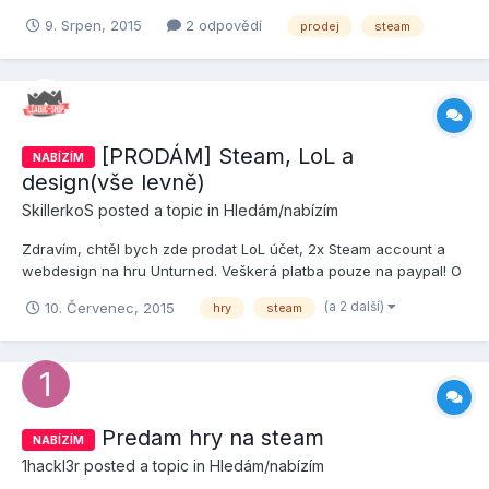
bol rád aby skončil v lepších rukách. Investoval som do neho čas
9. Srpen, 2015
2 odpovědí
prodej
steam
aj peniaze. Podľa steam calucaltoru
https://steamdb.info/calculator/76561197971142209/?cc=us má
účet hodnotu okolo...
[PRODÁM] Steam, LoL a
NABÍZÍM
design(vše levně)
SkillerkoS
posted a topic in
Hledám/nabízím
Zdravím, chtěl bych zde prodat LoL účet, 2x Steam account a
webdesign na hru Unturned. Veškerá platba pouze na paypal! O
cenách si ještě můžeme popřípadě promluvit :-) LoL Account ->
(a 2 další)
10. Červenec, 2015
hry
steam
1000Kč Obrázek o všem: http://postimg.org/image/79gbtod9d/
Účet je již zaregistrovaný necelé 4 roky. Vlastním k n...
Predam hry na steam
NABÍZÍM
1hackl3r
posted a topic in
Hledám/nabízím