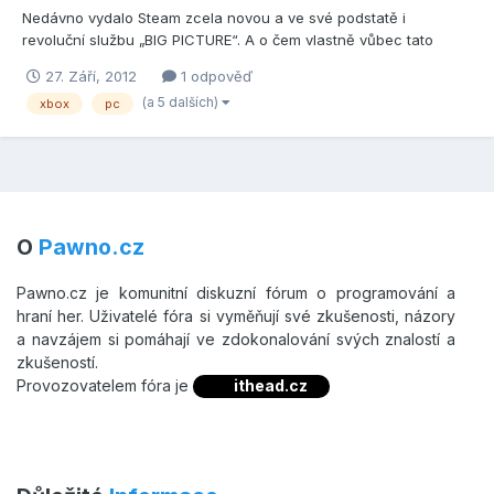
Nedávno vydalo Steam zcela novou a ve své podstatě i
revoluční službu „BIG PICTURE“. A o čem vlastně vůbec tato
služba je? A v čem je vůbec revoluční? To si nyní v tomto článku
27. Září, 2012
1 odpověď
v krátkosti rozebereme a připravil jsem si pro vás i video, kde
(a 5 dalších)
xbox
pc
uvidíte celou službu v praxi s mluveným komentářem. Co...
O
Pawno.cz
Pawno.cz je komunitní diskuzní fórum o programování a
hraní her. Uživatelé fóra si vyměňují své zkušenosti, názory
a navzájem si pomáhají ve zdokonalování svých znalostí a
zkušeností.
Provozovatelem fóra je
ithead.cz