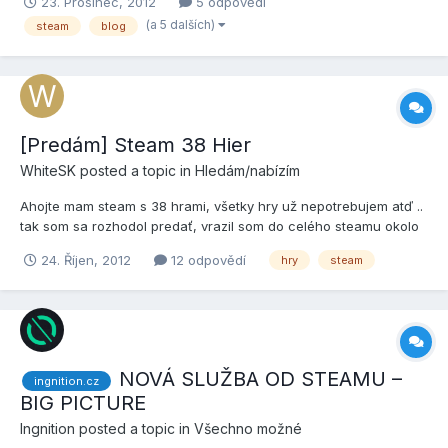
23. Prosinec, 2012
5 odpovědí
Předem díky za názory...
(a 5 dalších)
steam
blog
[Predám] Steam 38 Hier
WhiteSK
posted a topic in
Hledám/nabízím
Ahojte mam steam s 38 hrami, všetky hry už nepotrebujem atď ..
tak som sa rozhodol predať, vrazil som do celého steamu okolo
900-1200€ (22500 - 30000Kč). Priložím aj fotky z steamu s hrami
24. Říjen, 2012
12 odpovědí
hry
steam
(vystrihnuté aby sa zmestili): Kliknite na spoiler
NOVÁ SLUŽBA OD STEAMU –
ingnition.cz
BIG PICTURE
Ingnition
posted a topic in
Všechno možné