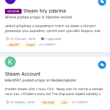
Steam hry zdarma
OSTATNÍ
4Forse
posted a topic in
Všechno možné
Jelikož příspěvky o bezplatných hrách na steam a různých
giveaways jsou populární, vytvořil jsem speciální skupinu, kde
najdete tyto informace, aby se to nemíchalo s pawno na FB.
12. Červen, 2014
1 odpověď
Začínáme soutěží, like + sdílej a můžeš vyhrát jednu ze dvou her
(a 4 další)
ubisoft
origin
na steam.. Vstupujte do skupiny zde: http:/...
Steam Account
killer4567
posted a topic in
Hledám/nabízím
Predám Steam účet z hrou CS:S . Nikdy som ho nehral a nemám
na to čas :/ Pridám k tomu full The Ship pack nejaké kartičky z
L4D2 (možnosť predať/vymeniť) a nejaké itemy do TF2 Platba na
(a 3 další)
31. Květen, 2014
the ship
css
paypal. Cena:5€ + fee poplatky