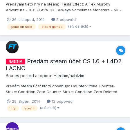
Predávam tieto hry na steam: -Tesla Effect: A Tex Murphy
Adventure - 10€ ZLAVA-3€ -Always Sometimes Monsters - 5€ -
Insurgency 2x - 15€ -Blackguards - 12€ -Euro Truck Simulator 2
26. Listopad, 2014
5 odpovědí
- 10€ -Half Minute Hero: Super Mega Neo Climax Ultimate Boy -
(a 5 dalších)
game on sold
steam games
4€ -KickBeat Steam Edition - 4€ -GRID™ - 6€ -Full M...
Predám steam účet CS 1.6 + L4D2
NABÍZÍM
LACNO
Brunes
posted a topic in
Hledám/nabízím
Predám steam účet ktorý obsahuje: Counter-Strike Counter-
Strike: Condition Zero Counter-Strike: Condition Zero Deleted
Scenes Left 4 Dead 2 Cena je: cez SMS 14,4€ cez
29. Srpen, 2014
12 odpovědí
Paypal/Platobnú kartu 10€
(a 3 další)
hry
steam