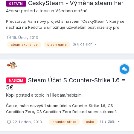
CeskySteam - Výměna steam her
OSTATNÍ
4Forse
posted a topic in
Všechno možné
Představuji Vám nový projekt s názvem "CeskySteam", který se
nachází na Redditu a umožňuje uživatelům psát inzeráty pro
výměnu steam her. Psaní inzerátů je zcela zdarma a
16. Únor, 2013
zprostředkovává se přes službu Reddit.com, vyžaduje pouze
(a 6 dalších)
steam exchange
steam game
registraci uživatele. Do nabídky poté zájemci píší své komentáře
a...
Steam Účet S Counter-Strike 1.6 =
NABÍZÍM
5€
Kopi
posted a topic in
Hledám/nabízím
Čaute, mám nazvyš 1 steam účet s Counter-Strike 1.6, CS
Condition Zero, CS Condition Zero Deleted scenes (kamoš
chcel no nemá na zaplatenie) Predám ho za 5€ ako som ho aj
(a 2 další)
22. Leden, 2013
counter-strike
csko
kúpil..platba PayPal... !BLBÉ REČI SI NAPCHAJTE VIETE KAM!
Screeny dodám vážnym záujemcom.