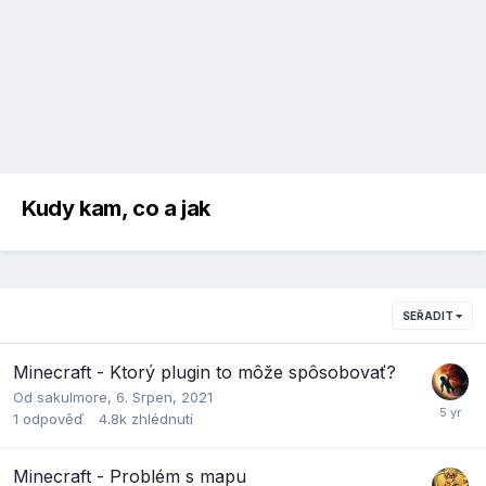
Kudy kam, co a jak
SEŘADIT
Minecraft - Ktorý plugin to môže spôsobovať?
Od
sakulmore
,
6. Srpen, 2021
1
odpověď
4.8k
zhlédnutí
Minecraft - Problém s mapu