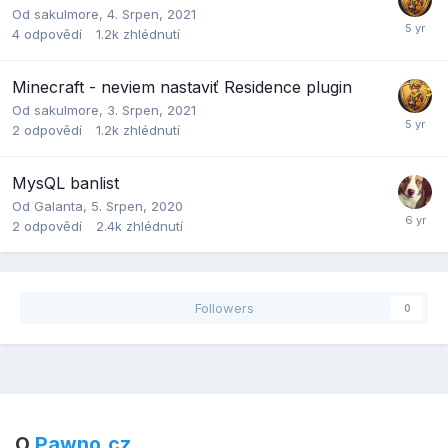
Od
sakulmore
,
4. Srpen, 2021
4
odpovědí
1.2k
zhlédnutí
Minecraft - neviem nastaviť Residence plugin
Od
sakulmore
,
3. Srpen, 2021
2
odpovědí
1.2k
zhlédnutí
MysQL banlist
Od
Galanta
,
5. Srpen, 2020
2
odpovědí
2.4k
zhlédnutí
Followers
0
O
Pawno.cz