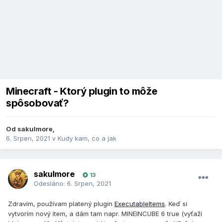
Minecraft - Ktorý plugin to môže
spôsobovať?
Od
sakulmore
,
6. Srpen, 2021
v
Kudy kam, co a jak
sakulmore
13
Odesláno:
6. Srpen, 2021
Zdravím, používam platený plugin
ExecutableItems
. Keď si
vytvorím nový item, a dám tam napr. MINEINCUBE 6 true (vyťaží