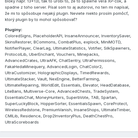
bloky napr. 13x13), tak to urobí to, že to spawne veľa XP-čok, a
spadne z toho server. Písal som to aj autorovi, no ten mi napísal,
že mi to spôsobuje nejaký plugin. Neviete niekto prosím pomôcť,
ktorý plugin by to mohol spôsobovať?
Pluginy:
ColoredSigns, PlaceholderAPI, InsaneAnnouncer, InventorySaver,
SkinsRestorer, BCommons, CombatPlus, explock, MiniMOTD,
NotifierPlayer, ClearLag, UltimateStatistics, Votifier, SilkSpawners,
ProtocolLib, UberEnchant, Vouchers, Minepacks,
AdvancedCrates, UltraAFK, ChatSentry, UltraPermissions,
FakaHedaMinequery, AdvancedLogin, ChatColor2,
UltraCustomizer, HolographicDisplays, TimedRewards,
UltimateStacker, Vault, NexEngine, BetterFarming,
UltimateRepairing, WorldEdit, Essentials, Elevator, HeadDatabase,
LiteBans, Multiverse-Core, AdvancedChests, TradeSystem,
EssentialsChat, MoneyHunters, SuperbVote, TAB, Spartan,
SuperLuckyBlock, HopperSorter, EssentialsSpawn, CoreProtect,
WirelessRedstone, PremiumVanish, InsaneShops, UltimateTimber,
CMILib, Residence, Drop2InventoryPlus, DeathChestPro,
UltraScoreboards