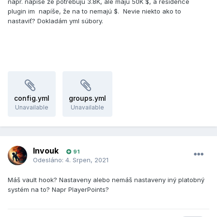
napr. napíše že potrebujú 3.8K, ale majú 50K $, a residence
plugin im napíše, že na to nemajú $. Nevie niekto ako to
nastaviť? Dokladám yml súbory.
config.yml
groups.yml
Unavailable
Unavailable
Invouk
91
Odesláno:
4. Srpen, 2021
Máš vault hook? Nastaveny alebo nemáš nastaveny iný platobný
systém na to? Napr PlayerPoints?