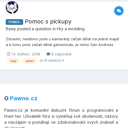
Pomoc s pickupy
POMOC
Rawy
posted a question in
Hry a modding
Zdravím, nedávno jsme s kamarády začali dělat na jedné mapě
a k tomu jsme začali dělat gamemode, je mimo San Andreas
někde na moři a na tom moři nejdou vytvořit pickupy... SAMP Wiki
13. Květen, 2018
8 odpovědí
(CreatePickup): Known Bug(s): Pickups that have a X or Y lower
(a 10 dalších)
map
pawn
than -4096.0 or bigger than 4096.0 won't...
O
Pawno.cz
Pawno.cz je komunitní diskuzní fórum o programování a
hraní her. Uživatelé fóra si vyměňují své zkušenosti, názory
a navzájem si pomáhají ve zdokonalování svých znalostí a