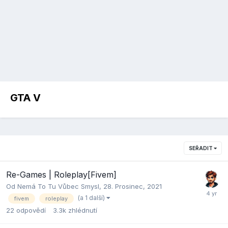
GTA V
SEŘADIT
Re-Games | Roleplay[Fivem]
Od
Nemá To Tu Vůbec Smysl
,
28. Prosinec, 2021
(a 1 další)
fivem
roleplay
22
odpovědí
3.3k
zhlédnutí