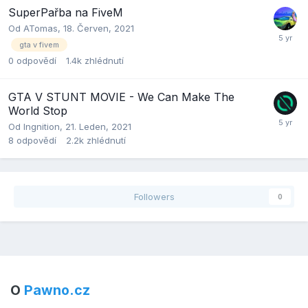
SuperPařba na FiveM
Od
ATomas
,
18. Červen, 2021
gta v fivem
0
odpovědí
1.4k
zhlédnutí
GTA V STUNT MOVIE - We Can Make The
World Stop
Od
Ingnition
,
21. Leden, 2021
8
odpovědí
2.2k
zhlédnutí
Followers
0
O
Pawno.cz