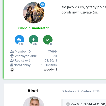
ale jako víš co, ty tady po 
oproti jiným uživatelům...
Globální moderátor
3.1k
207
0
Member ID:
17699
Vítězných dnů:
73
Registrován:
03/20/11
Narozeniny:
10/16/1996
woody41
Alsei
Odesláno:
9. Květen, 2014
On 9. 5. 2014 at 11:00,