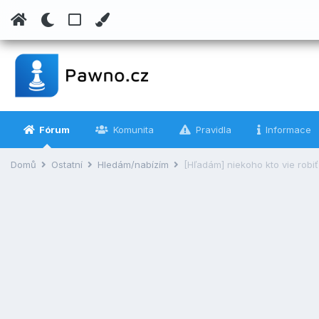
Fórum
Komunita
Pravidla
Informace
Domů
Ostatní
Hledám/nabízím
[Hľadám] niekoho kto vie robiť