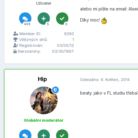
Uživatel
alebo mi píšte na email: Al
Díky moc!
409
5
0
Member ID:
9260
Vítězných dnů:
1
Registrován:
03/05/12
Narozeniny:
03/30/1997
Hip
Odesláno:
9. Květen, 2014
beaty. jako v FL studiu třeba
Globální moderátor