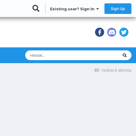
Sign Up
Existing user? Sign In
Veškerá aktivita