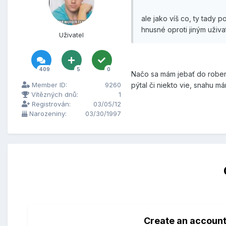
ale jako víš co, ty tady 
hnusné oproti jiným uživat
Uživatel
409
5
0
Načo sa mám jebať do robeni
pýtal či niekto vie, snahu 
Member ID:
9260
Vítězných dnů:
1
Registrován:
03/05/12
Narozeniny:
03/30/1997
Create an accoun