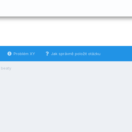
Problém XY
Jak správně položit otázku
 beaty