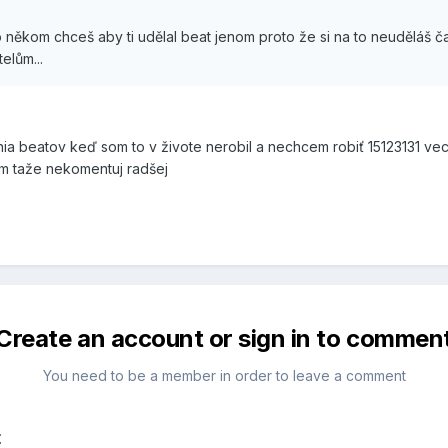
po někom chceš aby ti udělal beat jenom proto že si na to neuděláš ča
elům...
a beatov keď som to v živote nerobil a nechcem robiť 15123131 vecí
mám taže nekomentuj radšej
Create an account or sign in to commen
You need to be a member in order to leave a comment
t