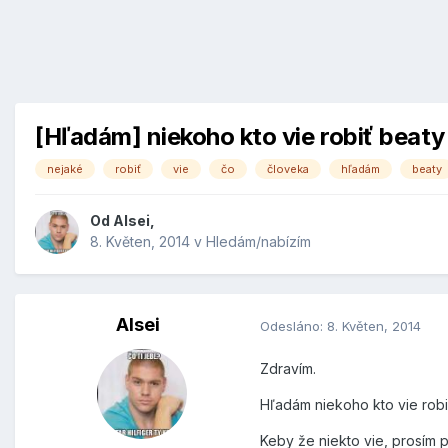
[Hľadám] niekoho kto vie robiť beaty
nejaké
robiť
vie
čo
človeka
hľadám
beaty
Od
Alsei
,
8. Květen, 2014
v
Hledám/nabízím
Alsei
Odesláno:
8. Květen, 2014
Zdravím.
Hľadám niekoho kto vie robi
Keby že niekto vie, prosím pr