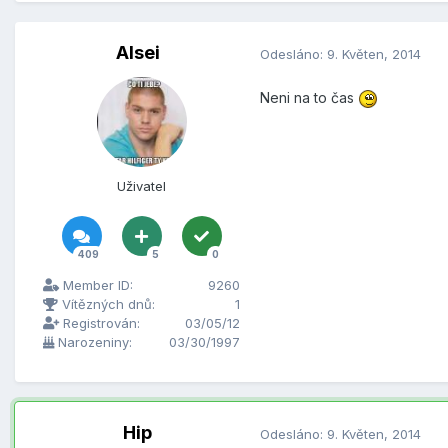
Alsei
Odesláno:
9. Květen, 2014
Neni na to čas
Uživatel
409
5
0
Member ID:
9260
Vítězných dnů:
1
Registrován:
03/05/12
Narozeniny:
03/30/1997
Hip
Odesláno:
9. Květen, 2014