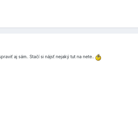
viť aj sám.. Stačí si nájsť nejaký tut na nete..