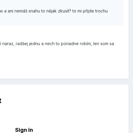
s a ani nemáš snahu to nějak zkusit? to mi přijde trochu
 naraz, radšej jednu a nech to poriadne robím, len som sa
t
Sign in