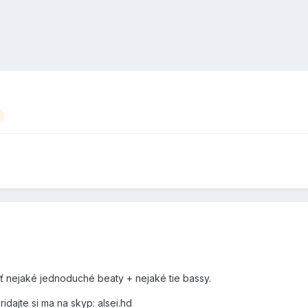
ť nejaké jednoduché beaty + nejaké tie bassy.
idajte si ma na skyp: alsei.hd