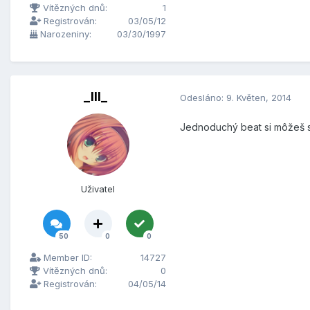
Vítězných dnů:
1
Registrován:
03/05/12
Narozeniny:
03/30/1997
_Ill_
Odesláno:
9. Květen, 2014
Jednoduchý beat si môžeš spra
Uživatel
50
0
0
Member ID:
14727
Vítězných dnů:
0
Registrován:
04/05/14