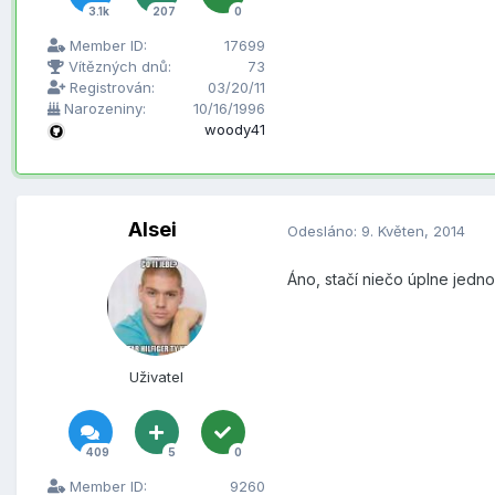
3.1k
207
0
Member ID:
17699
Vítězných dnů:
73
Registrován:
03/20/11
Narozeniny:
10/16/1996
woody41
Alsei
Odesláno:
9. Květen, 2014
Áno, stačí niečo úplne jedn
Uživatel
409
5
0
Member ID:
9260