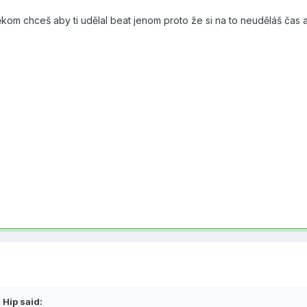
někom chceš aby ti udělal beat jenom proto že si na to neuděláš čas 
 Hip said: