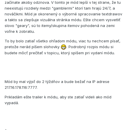
začínate akoby odznova. V tomto je mód lepší v tej strane, že tu
neexistujú rozdiely medzi "gamblermi" ktorí tam hrajú 24/7, a
nováčikmi. Mód je okorenený o výborné spracovanie textdrawov
a takto sa zlepšuje vizuálna stránka módu. Ešte chcem vysvetliť
slovo "geary", sú to itemy/skupina itemov pohodená na zemi
voľne k zobratiu.
To by bolo zatiaľ všetko ohľadom módu, viac tu nechcem písať,
pretože nerád píšem slohovky
. Podrobný rozpis módu si
budete môcť prečítať v topicu, ktorý spíšem pri vydaní módu.
Mód by mal výjsť do 2 týždňov a bude bežať na IP adrese
217.16.178.116:7777.
Prikladám ešte trailer k módu, aby ste zatiaľ videli ako mód
vypadá.