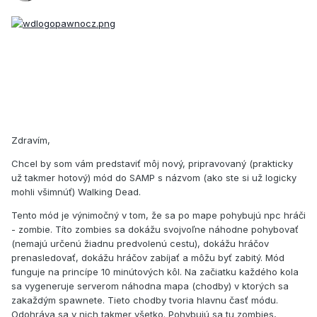
Zdravím,
Chcel by som vám predstaviť môj nový, pripravovaný (prakticky
už takmer hotový) mód do SAMP s názvom (ako ste si už logicky
mohli všimnúť) Walking Dead.
Tento mód je výnimočný v tom, že sa po mape pohybujú npc hráči
- zombie. Títo zombies sa dokážu svojvoľne náhodne pohybovať
(nemajú určenú žiadnu predvolenú cestu), dokážu hráčov
prenasledovať, dokážu hráčov zabíjať a môžu byť zabitý. Mód
funguje na princípe 10 minútových kôl. Na začiatku každého kola
sa vygeneruje serverom náhodna mapa (chodby) v ktorých sa
zakaždým spawnete. Tieto chodby tvoria hlavnu časť módu.
Odohráva sa v nich takmer všetko. Pohybujú sa tu zombies,