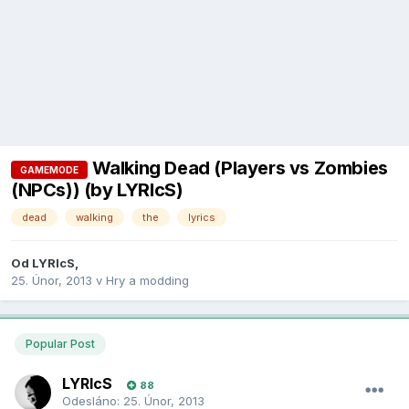
Walking Dead (Players vs Zombies
GAMEMODE
(NPCs)) (by LYRIcS)
dead
walking
the
lyrics
Od
LYRIcS
,
25. Únor, 2013
v
Hry a modding
Popular Post
LYRIcS
88
Odesláno:
25. Únor, 2013