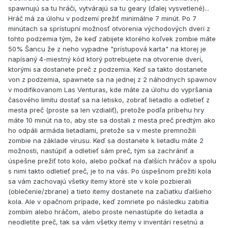
spawnujú sa tu hráči, vytvárajú sa tu geary (ďalej vysvetlené)...
Hráč má za úlohu v podzemí prežiť minimálne 7 minút. Po 7
minútach sa sprístupní možnosť otvorenia východových dverí z
tohto podzemia tým, že keď zabijete ktorého koľvek zombie máte
50% Šancu že z neho vypadne "prístupová karta" na ktorej je
napísaný 4-miestný kód ktorý potrebujete na otvorenie dverí,
ktorými sa dostanete preč z podzemia. Keď sa takto dostanete
von z podzemia, spawnete sa na jednej z 2 náhodnych spawnov
v modifikovanom Las Venturas, kde máte za úlohu do vypršania
časového limitu dostať sa na letisko, zobrať lietadlo a odletieť z
mesta preč (proste sa len vzdialiť), pretože podľa príbehu hry
máte 10 minút na to, aby ste sa dostali z mesta preč predtým ako
ho odpáli armáda lietadlami, pretože sa v meste premnožili
zombie na základe vírusu. Keď sa dostanete k lietadlu máte 2
možnosti, nastúpiť a odletieť sám preč, tým sa zachrániť a
úspešne prežiť toto kolo, alebo počkať na ďalších hráčov a spolu
s nimi takto odletieť preč, je to na vás. Po úspešnom prežití kola
sa vám zachovajú všetky itemy ktoré ste v kole pozbierali
(oblečenie/zbrane) a tieto itemy dostanete na začiatku ďalšieho
kola. Ale v opačnom prípade, keď zomriete po následku zabitia
zombím alebo hráčom, alebo proste nenastúpite do lietadla a
neodletíte preč, tak sa vám všetky itemy v inventári resetnú a