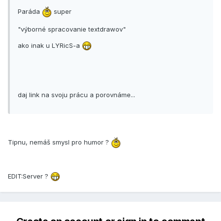
Paráda
super
"výborné spracovanie textdrawov"
ako inak u LYRicS-a
daj link na svoju prácu a porovnáme...
Tipnu, nemáš smysl pro humor ?
EDIT:Server ?