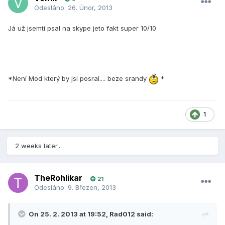
Odesláno:
26. Únor, 2013
Já už jsemti psal na skype jeto fakt super 10/10
*Není Mod který by jsi posral.... beze srandy
*
1
2 weeks later...
TheRohlikar
21
Odesláno:
9. Březen, 2013
On 25. 2. 2013 at 19:52, Rad012 said: