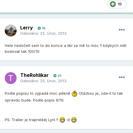
10
Lerry
15
Odesláno:
25. Únor, 2013
Hele nedočetl sem to do konce a líbí se mě to moc !! kdybych měl
bodovat tak 100/10
TheRohlikar
21
Odesláno:
25. Únor, 2013
Podle popisu to vypadá moc pěkně
Otázkou je, zda-li to tak
opravdu bude. Podle popis 9/10.
PS: Trailer je trapnéééj Lyríí !!
:d