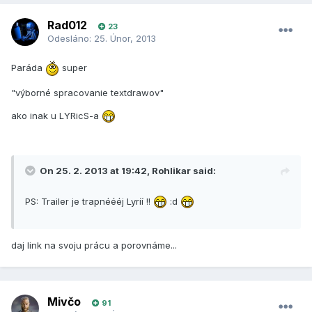
Rad012
23
Odesláno:
25. Únor, 2013
Paráda
super
"výborné spracovanie textdrawov"
ako inak u LYRicS-a
On 25. 2. 2013 at 19:42, Rohlikar said:
PS: Trailer je trapnéééj Lyríí !!
:d
daj link na svoju prácu a porovnáme...
Mivčo
91