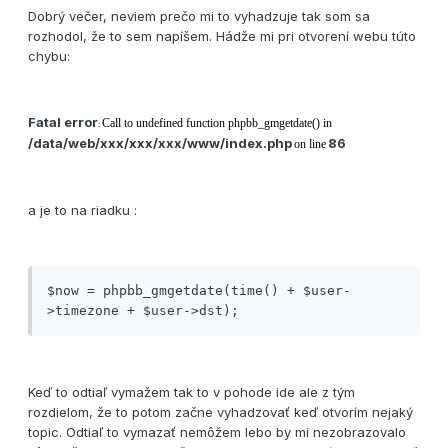
Dobrý večer, neviem prečo mi to vyhadzuje tak som sa
rozhodol, že to sem napíšem. Hádže mi pri otvorení webu túto
chybu:
Fatal error
Call to undefined function phpbb_gmgetdate() in
:
/data/web/xxx/xxx/xxx/www/index.php
86
on line
a je to na riadku :
$now = phpbb_gmgetdate(time() + $user-
>timezone + $user->dst);
Keď to odtiaľ vymažem tak to v pohode ide ale z tým
rozdielom, že to potom začne vyhadzovať keď otvorím nejaký
topic. Odtiaľ to vymazať nemôžem lebo by mi nezobrazovalo