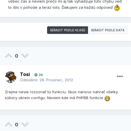
vôbec čas a neviem prečo mi aj tak vyhadzuje túto chybu veď
to išlo v pohode a teraz toto. Ďakujem za každú odpoveď
SEŘADIT PODLE HLASŮ
SEŘADIT PODLE DATA
0
Tosi
26
Odesláno:
28. Prosinec, 2012
Zrejme nevie rozoznať tú funkciu. Skús nanovo nahrať všetky
súbory okrem configu. Neviem kde má PHPBB funkcie
0