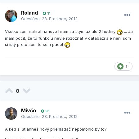
Roland
11
Odesláno:
28. Prosinec, 2012
Všetko som nahral nanovo hrám sa stým už ale 2 hodiny
... Já
mám pocit, že tú funkciu nevie rozoznať v databázi ale neni som
si istý preto som to sem pacol
1
0
Mivčo
91
Odesláno:
28. Prosinec, 2012
A ked si Stiahneš nový priehladač nepomohlo by to?