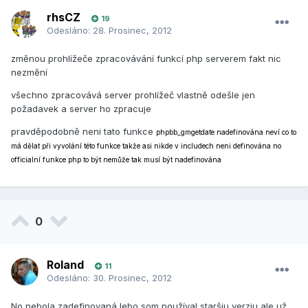
rhsCZ
19
Odesláno:
28. Prosinec, 2012
změnou prohlížeče zpracovávání funkcí php serverem fakt nic
nezmění
všechno zpracovává server prohlížeč vlastně odešle jen
požadavek a server ho zpracuje
pravděpodobně neni tato funkce
phpbb_gmgetdate nadefinována neví co to
má dělat při vyvolání této funkce takže asi nikde v includech neni definována no
officialní funkce php to být nemůže tak musí být nadefinována
0
Roland
11
Odesláno:
30. Prosinec, 2012
No nebola zadefinovaná lebo som používal staršiu verziu ale už