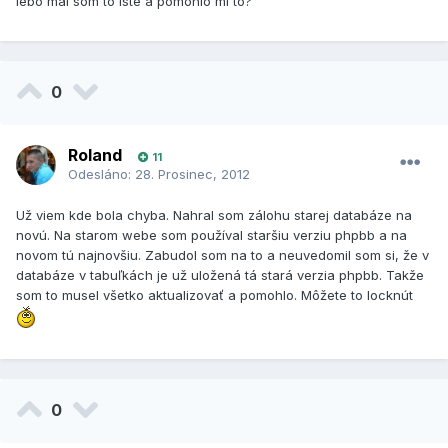
lebo mal som to iste a pomohlo mi to?
0
Roland
11
Odesláno:
28. Prosinec, 2012
Už viem kde bola chyba. Nahral som zálohu starej databáze na
novú. Na starom webe som používal staršiu verziu phpbb a na
novom tú najnovšiu. Zabudol som na to a neuvedomil som si, že v
databáze v tabuľkách je už uložená tá stará verzia phpbb. Takže
som to musel všetko aktualizovať a pomohlo. Môžete to locknút
0