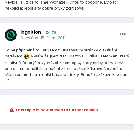
Neviděl jsi, z čeho jsme vycházeli. Chtěl to podobné. Bylo to
několikrát lepší a ty dobré prvky zkritizoval.
Ingnition
176
Odesláno:
15. Říjen, 2011
To mi připomíná to, jak jsem ti ukazoval ty stránky o skákání
padákem
Myslím že jsem ti to ukazoval. Udělal jsem web, který
relativně "dobrý" a vycházel z konceptu, který mi byl dán. Jenže
ono se mu to nelíbilo a udělal z toho paškál křikravé červené s
křiklavou modrou + další hnusné efekty. Bohužel, zákazník je pán.
:-/
This topic is now closed to further replies.