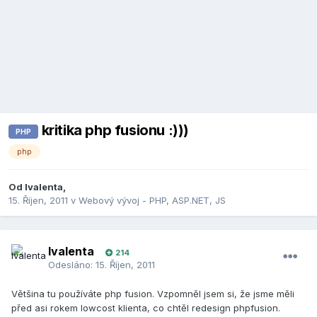
kritika php fusionu :)))
PHP
php
Od
lvalenta
,
15. Říjen, 2011
v
Webový vývoj - PHP, ASP.NET, JS
lvalenta
214
Odesláno:
15. Říjen, 2011
Většina tu používáte php fusion. Vzpomněl jsem si, že jsme měli
před asi rokem lowcost klienta, co chtěl redesign phpfusion.