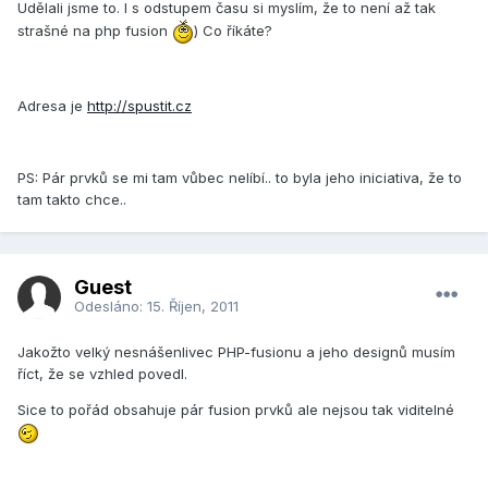
Udělali jsme to. I s odstupem času si myslím, že to není až tak
strašné na php fusion
) Co říkáte?
Adresa je
http://spustit.cz
PS: Pár prvků se mi tam vůbec nelíbí.. to byla jeho iniciativa, že to
tam takto chce..
Guest
Odesláno:
15. Říjen, 2011
Jakožto velký nesnášenlivec PHP-fusionu a jeho designů musím
říct, že se vzhled povedl.
Sice to pořád obsahuje pár fusion prvků ale nejsou tak viditelné