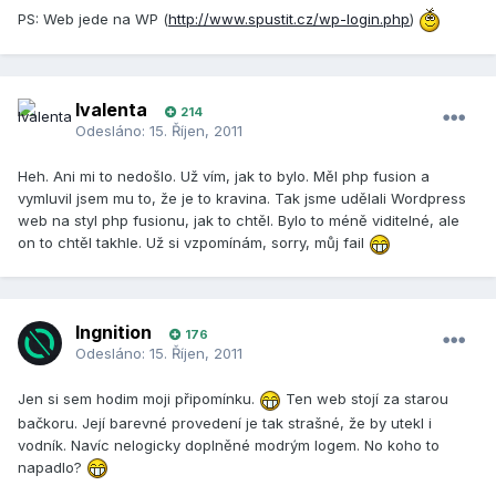
PS: Web jede na WP (
http://www.spustit.cz/wp-login.php
)
lvalenta
214
Odesláno:
15. Říjen, 2011
Heh. Ani mi to nedošlo. Už vím, jak to bylo. Měl php fusion a
vymluvil jsem mu to, že je to kravina. Tak jsme udělali Wordpress
web na styl php fusionu, jak to chtěl. Bylo to méně viditelné, ale
on to chtěl takhle. Už si vzpomínám, sorry, můj fail
Ingnition
176
Odesláno:
15. Říjen, 2011
Jen si sem hodim moji připomínku.
Ten web stojí za starou
bačkoru. Její barevné provedení je tak strašné, že by utekl i
vodník. Navíc nelogicky doplněné modrým logem. No koho to
napadlo?