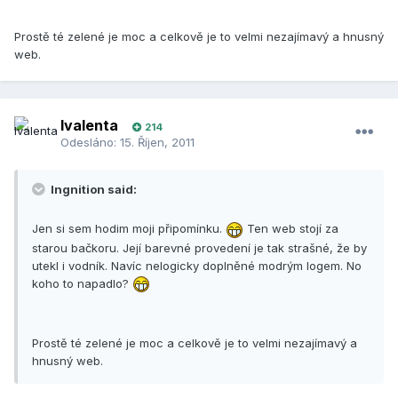
Prostě té zelené je moc a celkově je to velmi nezajímavý a hnusný
web.
lvalenta
214
Odesláno:
15. Říjen, 2011
Ingnition said:
Jen si sem hodim moji připomínku.
Ten web stojí za
starou bačkoru. Její barevné provedení je tak strašné, že by
utekl i vodník. Navíc nelogicky doplněné modrým logem. No
koho to napadlo?
Prostě té zelené je moc a celkově je to velmi nezajímavý a
hnusný web.