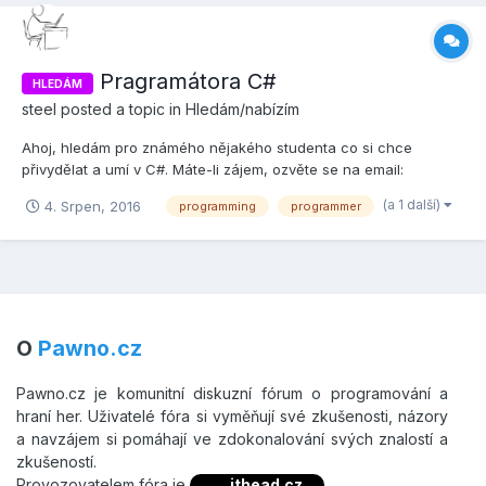
Pragramátora C#
HLEDÁM
steel
posted a topic in
Hledám/nabízím
Ahoj, hledám pro známého nějakého studenta co si chce
přivydělat a umí v C#. Máte-li zájem, ozvěte se na email:
moravec^nevim.eu (znak ^ prosím nahraďte zavináčem) Díky za
(a 1 další)
4. Srpen, 2016
programming
programmer
pozornost.
O
Pawno.cz
Pawno.cz je komunitní diskuzní fórum o programování a
hraní her. Uživatelé fóra si vyměňují své zkušenosti, názory
a navzájem si pomáhají ve zdokonalování svých znalostí a
zkušeností.
Provozovatelem fóra je
ithead.cz