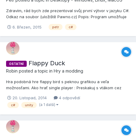
Zdravím, rád bych zde prezentoval svůj první výtvor v jazyku C#.
Odkaz na soubor (uložiště Pawno.cz) Popis: Program umožňuje
filtrovat vstupní text pomocí filtrů: • Pouze malá písmena •
6. Březen, 2015
petr
c#
Přeskočit číslice • Přeskočit speciální znaky Vstup lze zadat
ručně do Textboxu nebo jej je možno vl...
Flappy Duck
OSTATNÍ
Robin
posted a topic in
Hry a modding
Hra podobná hre flappy bird s peknou grafikou a veľa
možnosťami. Ako hrať single player : Preskakuj s vtákom cez
tunely a popri tom sa snaž zbierať mince pre naplnenie
20. Listopad, 2014
4 odpovědí
indikátoru v ľavom hornom rohu. Snaž sa získať všetky bonusy !
(a 1 další)
c#
unity
Hra obsahuje online multiplayer mód s 20 hráčmi, rozdelený do 3
svet...