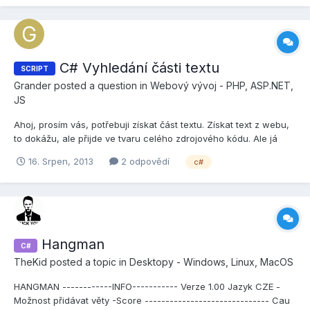
C# Vyhledání části textu
SCRIPT
Grander
posted a question in
Webový vývoj - PHP, ASP.NET,
JS
Ahoj, prosím vás, potřebuji získat část textu. Získat text z webu,
to dokážu, ale přijde ve tvaru celého zdrojového kódu. Ale já
potřebuji jenom jednu část. Musím najít tag <img class="banner"
16. Srpen, 2013
2 odpovědí
c#
src="cesta_k_obrazku" /> Jelikož je na stránkách většinou více
obrázků, tak já potřebuji ten, co má cla...
Hangman
C#
TheKid
posted a topic in
Desktopy - Windows, Linux, MacOS
HANGMAN ------------INFO----------- Verze 1.00 Jazyk CZE -
Možnost přidávat věty -Score ------------------------------ Cau