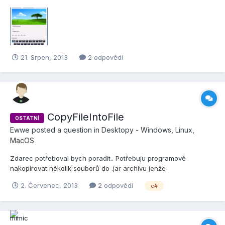
udelal sem v C# šibenici.Mužete přidávat svoje věty.Pokud by
někdo chtěl zdrojový kod tak ať mi napíše Download
http://pawno.cz/file...ngman-sibenice/
21. Srpen, 2013
2 odpovědí
CopyFileIntoFile
OSTATNÍ
Ewwe
posted a question in
Desktopy - Windows, Linux,
MacOS
Zdarec potřeboval bych poradit.. Potřebuju programově
nakopírovat několik souborů do .jar archivu jenže
System.IO.Compresion fci AddToArchive neumí a vyextrahovat
2. Červenec, 2013
2 odpovědí
c#
achív přidat tam soubory a pak znovu zazipovat bych zvolil až
jako poslední možnost...