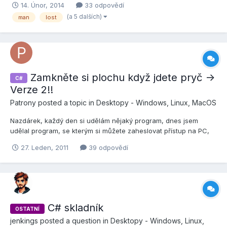
14. Únor, 2014
33 odpovědí
snazit pokracovat na vyvoje tejto hry. Chcel by som pridat viacej
(a 5 dalších)
man
lost
map a zoradenie vasich casov od najlepsieho po...
Zamkněte si plochu když jdete pryč ->
C#
Verze 2!!
Patrony
posted a topic in
Desktopy - Windows, Linux, MacOS
Nazdárek, každý den si udělám nějaký program, dnes jsem
udělal program, se kterým si můžete zaheslovat přístup na PC,
aniž by jste se museli odhlašovat. Když program spustíte poprvé,
27. Leden, 2011
39 odpovědí
zadáte nové heslo, potvrdíte a dáte Start. Zobrazí se průhledná
vrstva přez kterou nepůjde ovládat PC, uprostře...
C# skladník
OSTATNÍ
jenkings
posted a question in
Desktopy - Windows, Linux,