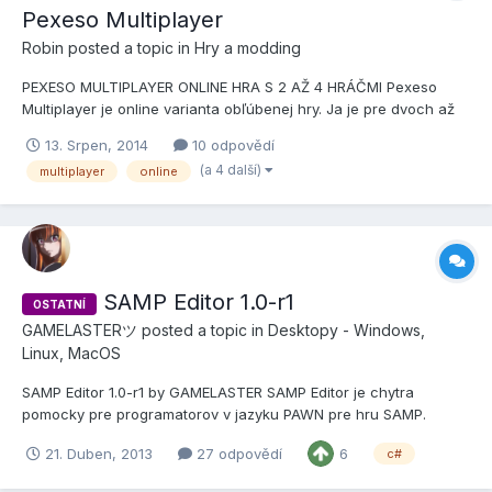
Pexeso Multiplayer
Robin
posted a topic in
Hry a modding
PEXESO MULTIPLAYER ONLINE HRA S 2 AŽ 4 HRÁČMI Pexeso
Multiplayer je online varianta obľúbenej hry. Ja je pre dvoch až
štyroch hráčov a na výber je viac ako 1500 obrázkov v 50
13. Srpen, 2014
10 odpovědí
kategóriách. Hru je možné prispôsobiť zmenou kategórie,
(a 4 další)
multiplayer
online
veľkosti hernej plochy, max. časom na odkrytie páru. Do hry je
tiež...
SAMP Editor 1.0-r1
OSTATNÍ
GAMELASTERツ
posted a topic in
Desktopy - Windows,
Linux, MacOS
SAMP Editor 1.0-r1 by GAMELASTER SAMP Editor je chytra
pomocky pre programatorov v jazyku PAWN pre hru SAMP.
Funkcie: Video: Planujem: Changelog: Screeny: Download: Ak
21. Duben, 2013
27 odpovědí
6
c#
mas neaky napad na zlepsenie alebo si nas...