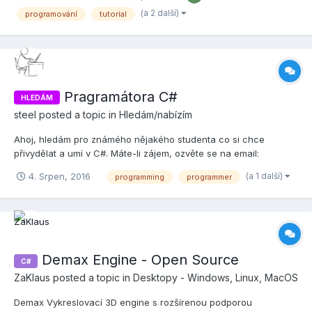
Takže ať se líbí Kompletní série je zde: (jednotli...
(a 2 další)
programování
tutorial
Pragramátora C#
HLEDÁM
steel
posted a topic in
Hledám/nabízím
Ahoj, hledám pro známého nějakého studenta co si chce
přivydělat a umí v C#. Máte-li zájem, ozvěte se na email:
moravec^nevim.eu (znak ^ prosím nahraďte zavináčem) Díky za
(a 1 další)
4. Srpen, 2016
programming
programmer
pozornost.
Demax Engine - Open Source
C#
ZaKlaus
posted a topic in
Desktopy - Windows, Linux, MacOS
Demax Vykreslovací 3D engine s rozšírenou podporou