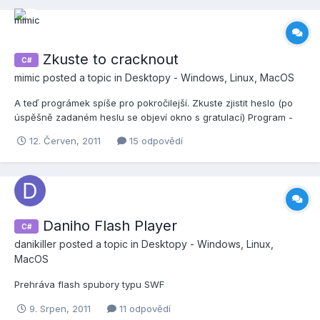
Zkuste to cracknout
C#
mimic
posted a topic in
Desktopy - Windows, Linux, MacOS
A teď prográmek spíše pro pokročilejší. Zkuste zjistit heslo (po
úspěšně zadaném heslu se objeví okno s gratulací) Program -
TryCrackMe.exe http://www.megaupload.com/?d=HI3UVWUS
12. Červen, 2011
15 odpovědí
Daniho Flash Player
C#
danikiller
posted a topic in
Desktopy - Windows, Linux,
MacOS
Prehráva flash spubory typu SWF
9. Srpen, 2011
11 odpovědí