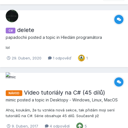
delete
C#
papadochii
posted a topic in
Hledám programátora
lol
29. Duben, 2020
1 odpověď
1
Video tutoriály na C# (45 dílů)
NÁVOD
mimic
posted a topic in
Desktopy - Windows, Linux, MacOS
Ahoj, koukám, že tu vznikla nová sekce, tak přidám moji serií
tutoriálů na C#. Série obsahuje 45 dílů. Současně již
nepokračuje, protože není nálada ani čas. Takže doufám, že to
9. Duben, 2017
4 odpovědí
5
někomu pomůže aspoň do začátků a nedělal jsem to zbytečně.