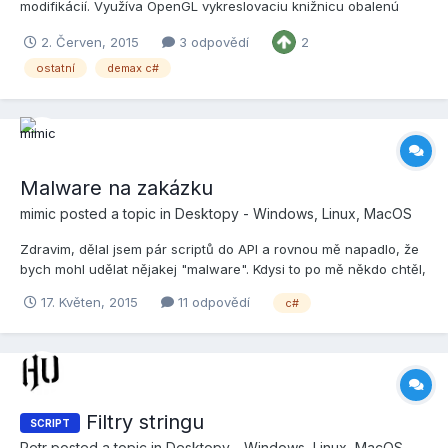
modifikácií. Využíva OpenGL vykreslovaciu knižnicu obalenú
OpenTK. Pre spracovanie fyzikálnych javov používam Jitter
2. Červen, 2015
3 odpovědí
2
Physics. Taktiež som implementoval podporu jazyka IronPython,
nech je život ľahší. Funkcie: - Primitívny model hie...
ostatní
demax c#
Malware na zakázku
mimic
posted a topic in
Desktopy - Windows, Linux, MacOS
Zdravim, dělal jsem pár scriptů do API a rovnou mě napadlo, že
bych mohl udělat nějakej "malware". Kdysi to po mě někdo chtěl,
tak jsem udělal novou verzi. Mě osobně se to moc nehodí, ale
17. Květen, 2015
11 odpovědí
c#
pokud mátě někoho, koho nesnášíte nebo se chcete pomstít,
ukázat mu peklo na zemi, tak půžete použít :-) C...
Filtry stringu
SCRIPT
Petr
posted a topic in
Desktopy - Windows, Linux, MacOS