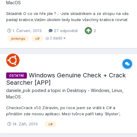
MacOS
Skladník O co ve hře jde ? : -Jste skladníkem a ze stropu na vás
padají krabice.Vaším úkolem tedy bude všechny krabice rovnat
do vrstev. Za každou kompletní řadu se vám přičte bod.Jediné
1. Červen, 2013
27 odpovědí
2
na co si musíte dávat pozor je, aby vám žádná z krabic
nespadla na hl...
(a 2 další)
jenkings
c#
Windows Genuine Check + Crack
OSTATNÍ
Searcher [APP]
daniele_pvk
posted a topic in
Desktopy - Windows, Linux,
MacOS
CheckoCrack v1.0 Zdravím, po roce jsem se vrátil k C# a
přináším zde novou aplikaci. Mezi tvůrce patří taky 'Blyster',
který moc pomohl při tvorbě. Aplikace slouží k zjištění, zda váš
14. Září, 2013
c#
Windows OS je legalní a originalní a také jestli je aktivován.
Pokuď nesplňuje ale...