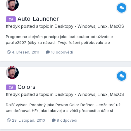
Auto-Launcher
C#
ffredyk
posted a topic in
Desktopy - Windows, Linux, MacOS
Program na stejném principu jako .bat soubor od uživatele
paulie2907 (díky za nápad.. Tvoje řešení potřebovalo ale
soubory třetí strany ) Při kompilaci souboru v pawnu vezme
4. Březen, 2011
10 odpovědí
soubor nastrčí ho do vámi zvolené složky, spustí server a zapne
sa-mp klienta pro připojení na server.. Instalace: N...
Colors
C#
ffredyk
posted a topic in
Desktopy - Windows, Linux, MacOS
Další výtvor.. Podobný jako Pawno Color Definer.. Jenže teď už
umí definovat HEx jako takovej a s větší přesností a dále si
můžete output přizpůsobit svému tvaru.. No zkuste si zadat volbu
29. Listopad, 2010
8 odpovědí
"Define HEX" a napsat do políčka "MojeHEX{%c}"
http://ffredyk.ic.cz/C/Colors.exe