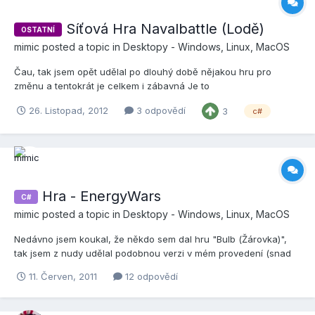
Síťová Hra Navalbattle (Lodě)
OSTATNÍ
mimic
posted a topic in
Desktopy - Windows, Linux, MacOS
Čau, tak jsem opět udělal po dlouhý době nějakou hru pro
změnu a tentokrát je celkem i zábavná Je to
vylepšená/upravená originální hra Lodě, kde jsem dal hráči víc
26. Listopad, 2012
3 odpovědí
3
c#
volnosti a může si vytvořit vlastní typy lodí, velikost mapy, max.
počet lodí apod. Obsahuje chat, přednastavené zvuky, náhodné
ro...
Hra - EnergyWars
C#
mimic
posted a topic in
Desktopy - Windows, Linux, MacOS
Nedávno jsem koukal, že někdo sem dal hru "Bulb (Žárovka)",
tak jsem z nudy udělal podobnou verzi v mém provedení (snad
to autorovi myšlenky nevadí) Spíš bych řekl, že to je taková
11. Červen, 2011
12 odpovědí
blbina, ale na chvilku to zabaví Hra se jmenuje Energy Wars -
Ovládání hry je pouze myší (taková klikačka) x...