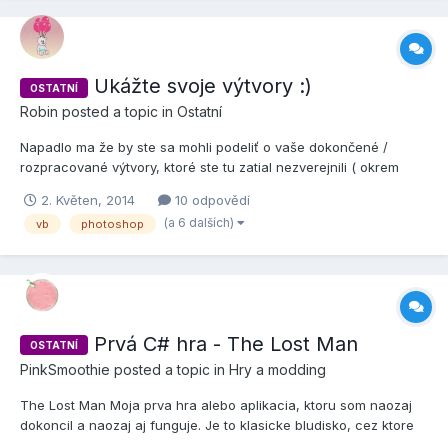
Ukážte svoje výtvory :)
OSTATNÍ
Robin
posted a topic in
Ostatní
Napadlo ma že by ste sa mohli podeliť o vaše dokončené /
rozpracované výtvory, ktoré ste tu zatial nezverejnili ( okrem
pawn ) Už dlho tu nikto nepostol žiadnu appku alebo mini hru tak
2. Květen, 2014
10 odpovědí
som zvedavý či niečo máte Začnem ja s mojiími starými starýmy
(a 6 dalších)
vb
photoshop
výtvormy : • 1. SA:MP Version Switch...
Prvá C# hra - The Lost Man
OSTATNÍ
PinkSmoothie
posted a topic in
Hry a modding
The Lost Man Moja prva hra alebo aplikacia, ktoru som naozaj
dokoncil a naozaj aj funguje. Je to klasicke bludisko, cez ktore
sa snazite prejst za co najkratsi cas. V buducnosti sa budem