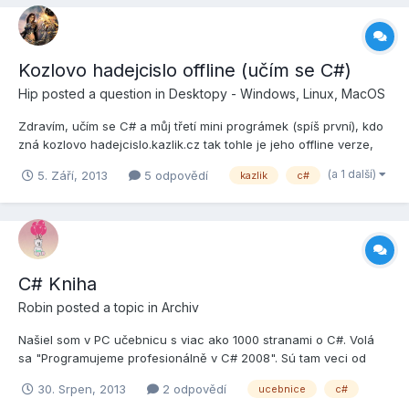
Kozlovo hadejcislo offline (učím se C#)
Hip
posted a question in
Desktopy - Windows, Linux, MacOS
Zdravím, učím se C# a můj třetí mini prográmek (spíš první), kdo
zná kozlovo hadejcislo.kazlik.cz tak tohle je jeho offline verze,
bez top 10. Zkráceně neměl jsem nápad co by se dalo udělat,
(a 1 další)
5. Září, 2013
5 odpovědí
kazlik
c#
tak tohle... je to jenom přes consoli a abych to nenahrával
source je ve spoileru. Jinak opatrně aby jste se...
C# Kniha
Robin
posted a topic in
Archiv
Našiel som v PC učebnicu s viac ako 1000 stranami o C#. Volá
sa "Programujeme profesionálně v C# 2008". Sú tam veci od
úplných začiatkov aj s obrázkami. Časť 1:
30. Srpen, 2013
2 odpovědí
ucebnice
c#
http://pexesogame.eu/Public/pp2008_1.pdf Obsah: