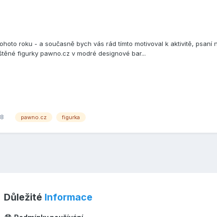
ohoto roku - a současně bych vás rád tímto motivoval k aktivitě, psaní 
těné figurky pawno.cz v modré designové bar...
8
pawno.cz
figurka
Důležité
Informace