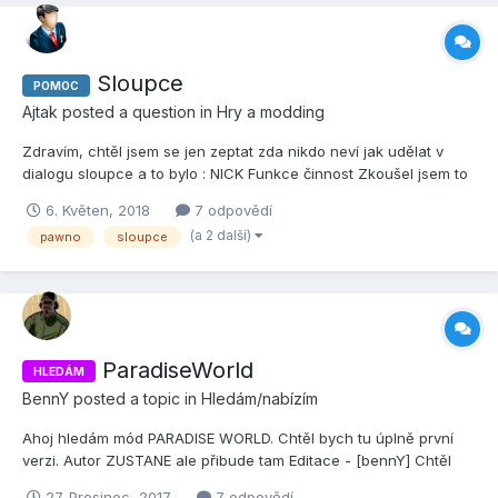
Sloupce
POMOC
Ajtak
posted a question in
Hry a modding
Zdravím, chtěl jsem se jen zeptat zda nikdo neví jak udělat v
dialogu sloupce a to bylo : NICK Funkce činnost Zkoušel jsem to
udělat TABem ale jak je každy nick jinak dlouhý tak to se pak
6. Květen, 2018
7 odpovědí
rozhodí... tak zda existuje netoda na rozdělení sloupcu v pawnu
(a 2 další)
pawno
sloupce
S...
ParadiseWorld
HLEDÁM
BennY
posted a topic in
Hledám/nabízím
Ahoj hledám mód PARADISE WORLD. Chtěl bych tu úplně první
verzi. Autor ZUSTANE ale přibude tam Editace - [bennY] Chtěl
bych mód Paradise World upravit. Prosím o poslání do PM Btw.
27. Prosinec, 2017
7 odpovědí