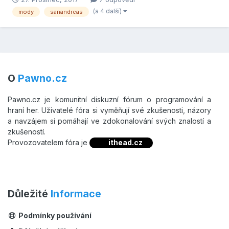
Vytvoř si vlastní mód, přepíšeš to a další kecy si nechte doma v
(a 4 další)
mody
sanandreas
kuchyni
O
Pawno.cz
Pawno.cz je komunitní diskuzní fórum o programování a
hraní her. Uživatelé fóra si vyměňují své zkušenosti, názory
a navzájem si pomáhají ve zdokonalování svých znalostí a
zkušeností.
Provozovatelem fóra je
ithead.cz
Důležité
Informace
Podmínky používání