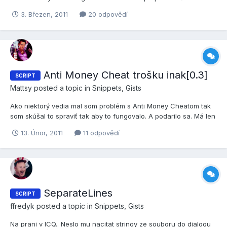
(Môžte si zmeniť) Čo to vlastne je ? - prepichovače gúm. -
3. Březen, 2011
20 odpovědí
Vhodné pre policajtov. - Funguje to tak, že ak ste úplne pri tých
pichliačov tak vám pichne všetky g...
Anti Money Cheat trošku inak[0.3]
SCRIPT
Mattsy
posted a topic in
Snippets, Gists
Ako niektorý vedia mal som problém s Anti Money Cheatom tak
som skúšal to spraviť tak aby to fungovalo. A podarilo sa. Má len
pár riadkov a funguje Hore medzi define: #define
13. Únor, 2011
11 odpovědí
DajHracoviPeniaze(%0,%1)
SetPVarInt(%0,"Money",ZistiHracovepeniaze(%0)+%1),GivePlaye
rMoney(%0,%1) #define ResetujHr...
SeparateLines
SCRIPT
ffredyk
posted a topic in
Snippets, Gists
Na prani v ICQ.. Neslo mu nacitat stringy ze souboru do dialogu