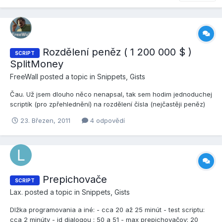
Rozdělení peněz ( 1 200 000 $ )
SCRIPT
SplitMoney
FreeWall
posted a topic in
Snippets, Gists
Čau. Už jsem dlouho něco nenapsal, tak sem hodim jednoduchej
scriptík (pro zpřehlednění) na rozdělení čísla (nejčastěji peněz)
podle řádů (po třech), nazval jsem jí SplitMoney. Snad se to bude
23. Březen, 2011
4 odpovědí
někomu hodit. Jestli to tu už je tak sem jen zabil nudu Použití:
SplitMoney(12053012) = "12 053 012"...
Prepichovače
SCRIPT
Lax.
posted a topic in
Snippets, Gists
Dlžka programovania a iné: - cca 20 až 25 minút - test scriptu:
cca 2 minúty - id dialogou : 50 a 51 - max prepichovačov: 20