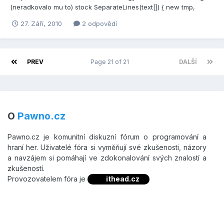
(neradkovalo mu to) stock SeparateLines(text[]) { new tmp,
temp[258]; format(temp,258,"%s",text); loop: if(strfind(temp,";") !=
27. Září, 2010
2 odpovědí
-1) { tmp = strfind(temp, ";");...
PREV
Page 21 of 21
DALŠÍ
O
Pawno.cz
Pawno.cz je komunitní diskuzní fórum o programování a
hraní her. Uživatelé fóra si vyměňují své zkušenosti, názory
a navzájem si pomáhají ve zdokonalování svých znalostí a
zkušeností.
Provozovatelem fóra je
ithead.cz