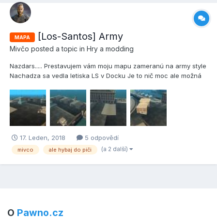
[Los-Santos] Army
MAPA
Mivčo
posted a topic in
Hry a modding
Nazdars..... Prestavujem vám moju mapu zameranú na army style
Nachadza sa vedla letiska LS v Docku Je to nič moc ale možná
niekomu postačí
17. Leden, 2018
5 odpovědí
(a 2 další)
mivco
ale hybaj do piči
O
Pawno.cz