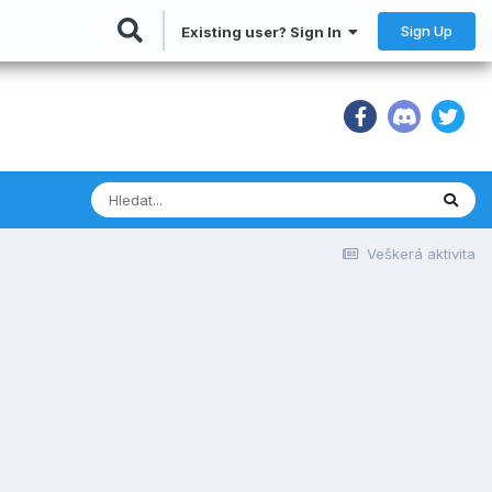
Sign Up
Existing user? Sign In
Veškerá aktivita