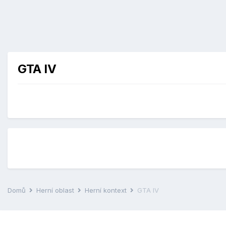
GTA IV
Domů
Herní oblast
Herní kontext
GTA IV