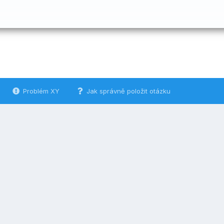
Problém XY
Jak správně položit otázku