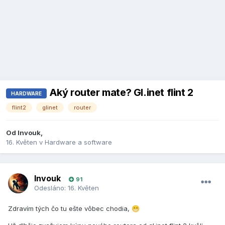
Aký router mate? Gl.inet flint 2
HARDWARE
flint2
glinet
router
Od
Invouk
,
16. Květen
v
Hardware a software
Invouk
91
Odesláno:
16. Květen
Zdravím tých čo tu ešte vôbec chodia,
😁