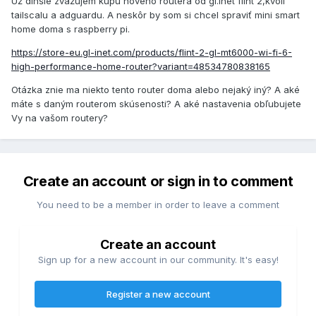
Už dlhšie zvažujem kúpu nového routera od gl.inet flint 2,kvôli
tailscalu a adguardu. A neskôr by som si chcel spraviť mini smart
home doma s raspberry pi.
https://store-eu.gl-inet.com/products/flint-2-gl-mt6000-wi-fi-6-
high-performance-home-router?variant=48534780838165
Otázka znie ma niekto tento router doma alebo nejaký iný? A aké
máte s daným routerom skúsenosti? A aké nastavenia obľubujete
Vy na vašom routery?
Create an account or sign in to comment
You need to be a member in order to leave a comment
Create an account
Sign up for a new account in our community. It's easy!
Register a new account