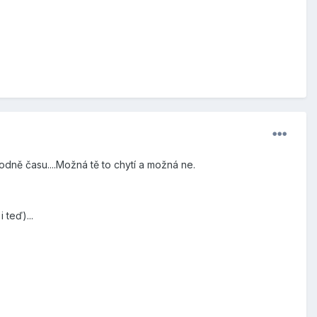
hodně času....Možná tě to chytí a možná ne.
 teď)...