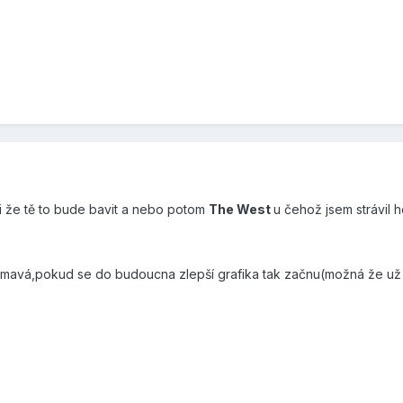
i že tě to bude bavit a nebo potom
The West
u čehož jsem strávil 
ajímavá,pokud se do budoucna zlepší grafika tak začnu(možná že už i