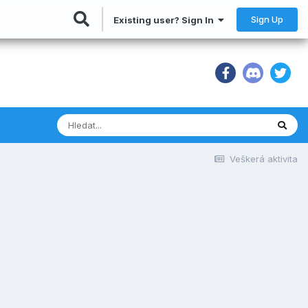
Sign Up
Existing user? Sign In
Veškerá aktivita