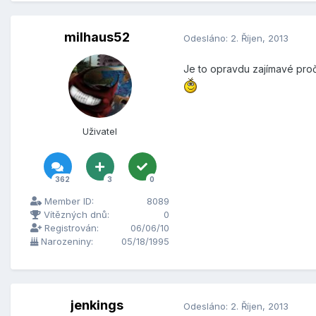
milhaus52
Odesláno:
2. Říjen, 2013
Je to opravdu zajímavé pročt
Uživatel
362
3
0
Member ID:
8089
Vítězných dnů:
0
Registrován:
06/06/10
Narozeniny:
05/18/1995
jenkings
Odesláno:
2. Říjen, 2013