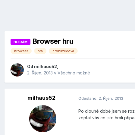
Browser hru
HLEDÁM
browser
hra
prohlizecova
Od
milhaus52
,
2. Říjen, 2013
v
Všechno možné
milhaus52
Odesláno:
2. Říjen, 2013
Po dlouhé době jsem se rozh
zeptat vás co jste hráli pří