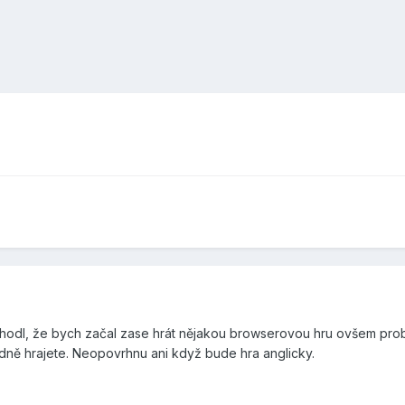
odl, že bych začal zase hrát nějakou browserovou hru ovšem problé
padně hrajete. Neopovrhnu ani když bude hra anglicky.