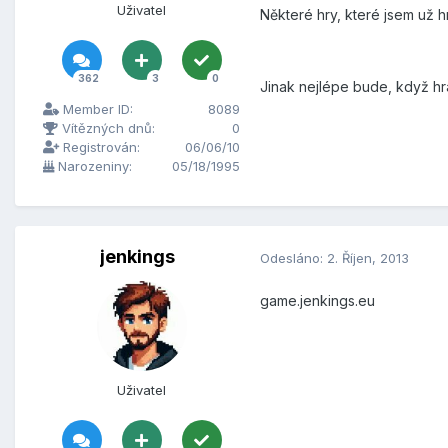
Uživatel
Některé hry, které jsem už h
362
3
0
Jinak nejlépe bude, když hr
Member ID:
8089
Vítězných dnů:
0
Registrován:
06/06/10
Narozeniny:
05/18/1995
jenkings
Odesláno:
2. Říjen, 2013
game.jenkings.eu
Uživatel