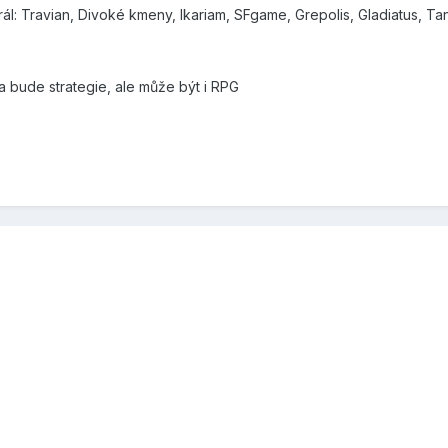
rál: Travian, Divoké kmeny, Ikariam, SFgame, Grepolis, Gladiatus, T
a bude strategie, ale může být i RPG