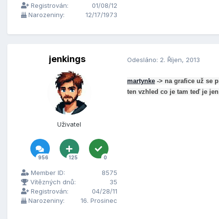
Registrován:
01/08/12
Narozeniny:
12/17/1973
jenkings
Odesláno:
2. Říjen, 2013
martynke
-> na grafice už se 
ten vzhled co je tam teď je j
Uživatel
956
125
0
Member ID:
8575
Vítězných dnů:
35
Registrován:
04/28/11
Narozeniny:
16. Prosinec