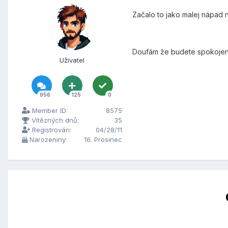
Začalo to jako malej nápad n
Doufám že budete spokojení
Uživatel
956
125
0
Member ID:
8575
Vítězných dnů:
35
Registrován:
04/28/11
Narozeniny:
16. Prosinec