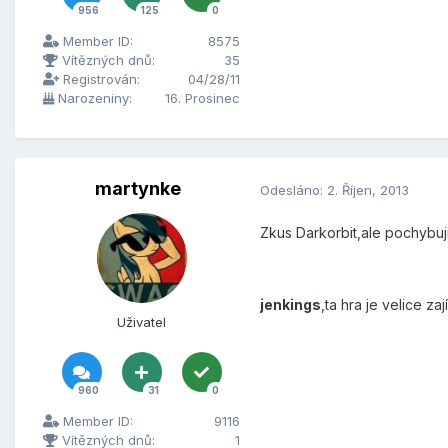
956
125
0
Member ID:
8575
Vítězných dnů:
35
Registrován:
04/28/11
Narozeniny:
16. Prosinec
martynke
Odesláno:
2. Říjen, 2013
Zkus Darkorbit,ale pochybuj
jenkings
,ta hra je velice z
Uživatel
960
31
0
Member ID:
9116
Vítězných dnů:
1