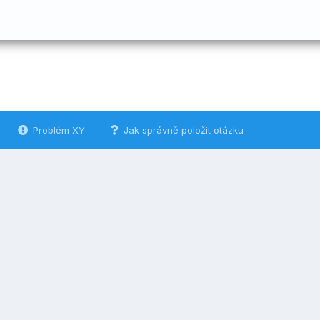
Problém XY
Jak správně položit otázku