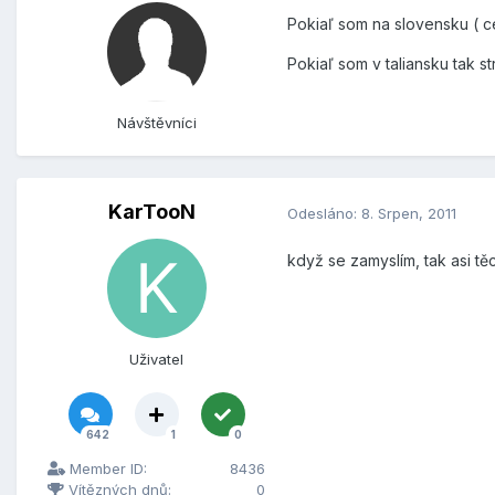
Pokiaľ som na slovensku ( ce
Pokiaľ som v taliansku tak st
Návštěvníci
KarTooN
Odesláno:
8. Srpen, 2011
když se zamyslím, tak asi tě
Uživatel
642
1
0
Member ID:
8436
Vítězných dnů:
0