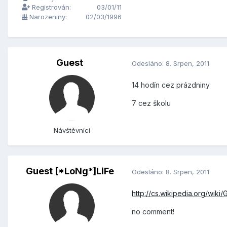
Registrován:
03/01/11
Narozeniny:
02/03/1996
Guest
Odesláno:
8. Srpen, 2011
14 hodín cez prázdniny
7 cez školu
Návštěvníci
Guest [*LoNg*]LiFe
Odesláno:
8. Srpen, 2011
http://cs.wikipedia.org/wi
no comment!