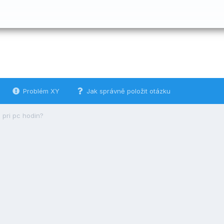
Problém XY
Jak správně položit otázku
 pri pc hodin?