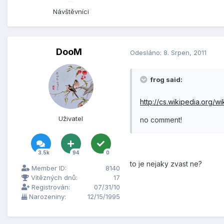
Návštěvníci
DooM
Odesláno:
8. Srpen, 2011
frog said:
http://cs.wikipedia.org
Uživatel
no comment!
3.5k
94
0
to je nejaky zvast ne?
Member ID:
8140
Vítězných dnů:
17
Registrován:
07/31/10
Narozeniny:
12/15/1995