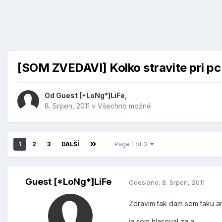
[SOM ZVEDAVI] Kolko stravite pri pc
Od Guest [*LoNg*]LiFe,
8. Srpen, 2011
v
Všechno možné
1
2
3
DALŠÍ
Page 1 of 3
Guest [*LoNg*]LiFe
Odesláno:
8. Srpen, 2011
Zdravim tak dam sem taku an
ja som hlasoval za a,