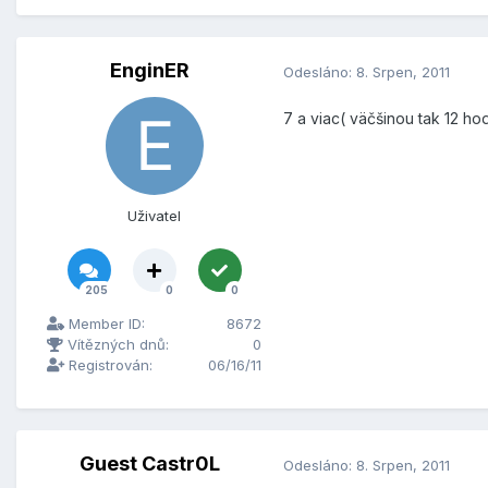
EnginER
Odesláno:
8. Srpen, 2011
7 a viac( väčšinou tak 12 ho
Uživatel
205
0
0
Member ID:
8672
Vítězných dnů:
0
Registrován:
06/16/11
Guest Castr0L
Odesláno:
8. Srpen, 2011