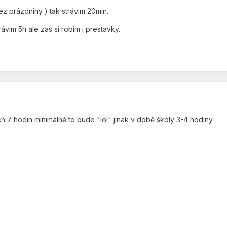
z prázdniny ) tak strávim 20min..
rávim 5h ale zas si robim i prestavky.
ch 7 hodin minimálně to bude "lol" jinak v době školy 3-4 hodiny