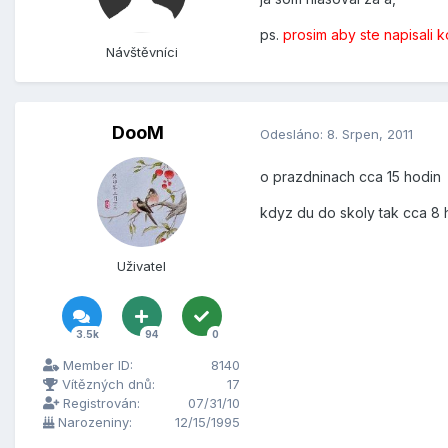
ps.
prosim aby ste napisali k
Návštěvníci
DooM
Odesláno:
8. Srpen, 2011
o prazdninach cca 15 hodin
kdyz du do skoly tak cca 8 
Uživatel
3.5k
94
0
Member ID:
8140
Vítězných dnů:
17
Registrován:
07/31/10
Narozeniny:
12/15/1995