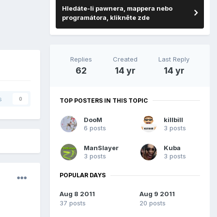
Hledáte-li pawnera, mappera nebo
programátora, klikněte zde
Replies
Created
Last Reply
62
14 yr
14 yr
s
0
TOP POSTERS IN THIS TOPIC
DooM
killbill
6 posts
3 posts
ManSlayer
Kuba
3 posts
3 posts
POPULAR DAYS
Aug 8 2011
Aug 9 2011
37 posts
20 posts