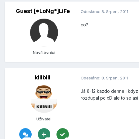
Guest [*LoNg*]LiFe
Odesláno:
8. Srpen, 2011
co?
Návštěvníci
killbill
Odesláno:
8. Srpen, 2011
Já 8-12 kazdo denne i kdyz 
rozdupal pc xD ale to se as
Uživatel