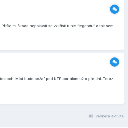
řišla mi škoda nepokusit se vzkřísit tuhle “legendu“ a tak sem
 testoch. Mód bude bežať pod NTP portálom už o pár dní. Teraz
Veškerá aktivita