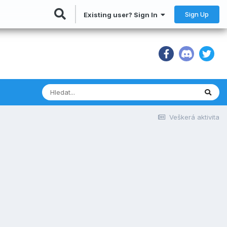
Sign Up
Existing user? Sign In
Veškerá aktivita