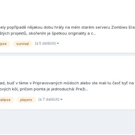
ly popřípadě nějakou dobu hrály na mém starém serveru Zombies Era. P
ch projektů, okořením je špetkou originality a c...
(a 5 dalších)
ypse
survival
ead, buď v téme v Pripravovaných módoch alebo ste mali tu česť byť na
vých kôl, pričom pointa je jednoduchá: Preži...
(a 7 dalších)
alipse
players