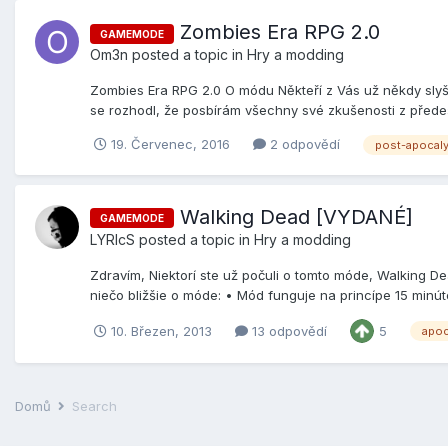
Zombies Era RPG 2.0
GAMEMODE
Om3n
posted a topic in
Hry a modding
Zombies Era RPG 2.0 O módu Někteří z Vás už někdy slyše
se rozhodl, že posbírám všechny své zkušenosti z předešlý
19. Červenec, 2016
2 odpovědí
post-apocal
Walking Dead [VYDANÉ]
GAMEMODE
LYRIcS
posted a topic in
Hry a modding
Zdravím, Niektorí ste už počuli o tomto móde, Walking D
niečo bližšie o móde: • Mód funguje na princípe 15 minúto
10. Březen, 2013
13 odpovědí
5
apoc
Domů
Search