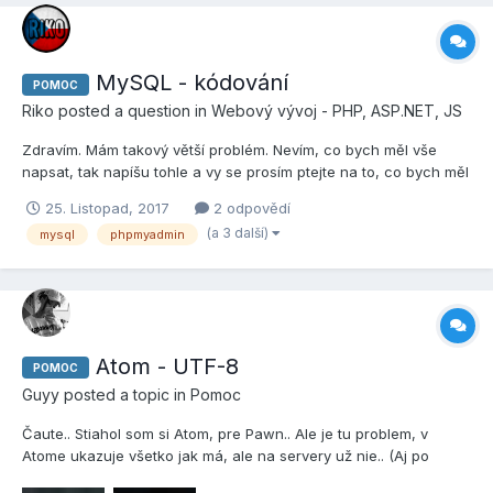
MySQL - kódování
POMOC
Riko
posted a question in
Webový vývoj - PHP, ASP.NET, JS
Zdravím. Mám takový větší problém. Nevím, co bych měl vše
napsat, tak napíšu tohle a vy se prosím ptejte na to, co bych měl
dopsat. Server na SA:MP je dělaný přes databázi a bo mi odešel
25. Listopad, 2017
2 odpovědí
HDD do křemíkového nebe, nemám svou zálohu a musel mi ji
(a 3 další)
mysql
phpmyadmin
poskytnout společník, ale v záloze si myslím to...
Atom - UTF-8
POMOC
Guyy
posted a topic in
Pomoc
Čaute.. Stiahol som si Atom, pre Pawn.. Ale je tu problem, v
Atome ukazuje všetko jak má, ale na servery už nie.. (Aj po
zatvorení, a otvorení Pawn súboru.) Ďakujem za pomoc