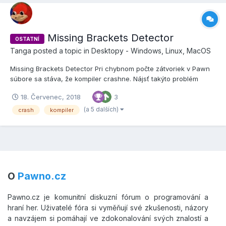
Missing Brackets Detector
OSTATNÍ
Tanga
posted a topic in
Desktopy - Windows, Linux, MacOS
Missing Brackets Detector Pri chybnom počte zátvoriek v Pawn
súbore sa stáva, že kompiler crashne. Nájsť takýto problém
(resp. či ide práve o tento problém) je časovo náročné a nudné.
18. Červenec, 2018
3
Všimol som si, že neexistuje podobný funkčný program (na
zahraničných fórach sa dajú nájsť, no niektoré chybne...
(a 5 dalších)
crash
kompiler
O
Pawno.cz
Pawno.cz je komunitní diskuzní fórum o programování a
hraní her. Uživatelé fóra si vyměňují své zkušenosti, názory
a navzájem si pomáhají ve zdokonalování svých znalostí a