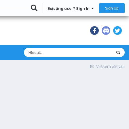
Sign Up
Existing user? Sign In
Veškerá aktivita