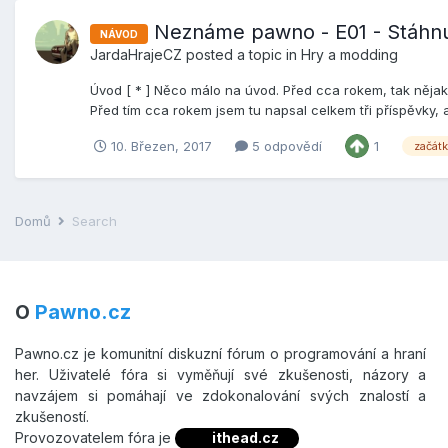
Neznáme pawno - E01 - Stáhnut
NÁVOD
JardaHrajeCZ
posted a topic in
Hry a modding
Úvod [ * ] Něco málo na úvod. Před cca rokem, tak nějak
Před tím cca rokem jsem tu napsal celkem tři příspěvky, 
10. Březen, 2017
5 odpovědí
1
začát
Domů
Search
O
Pawno.cz
Pawno.cz je komunitní diskuzní fórum o programování a hraní
her. Uživatelé fóra si vyměňují své zkušenosti, názory a
navzájem si pomáhají ve zdokonalování svých znalostí a
zkušeností.
Provozovatelem fóra je
ithead.cz