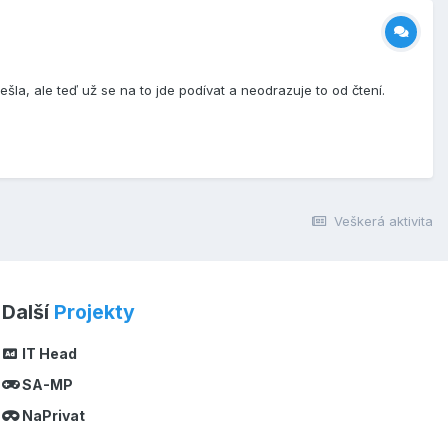
a, ale teď už se na to jde podívat a neodrazuje to od čtení.
Veškerá aktivita
Další
Projekty
IT Head
SA-MP
NaPrivat