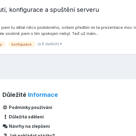
í, konfigurace a spuštění serveru
 jsem tu dělal něco podobného, ovšem předtím mi ta prezentace moc nešl
ale osobně jsem s tím spokojen nebyl. Teď už mám...
(a 6 dalších)
ky
konfigurace
Důležité
Informace
Podmínky používání
Důležitá sdělení
Návrhy na zlepšení
Jak pokládat otázky?