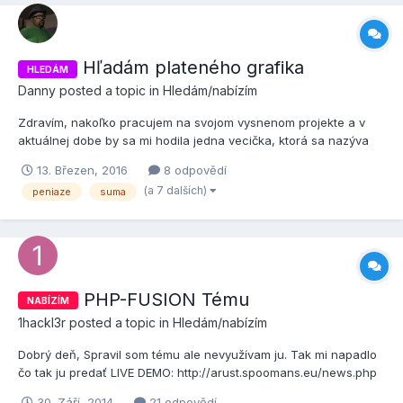
Hľadám plateného grafika
HLEDÁM
Danny
posted a topic in
Hledám/nabízím
Zdravím, nakoľko pracujem na svojom vysnenom projekte a v
aktuálnej dobe by sa mi hodila jedna vecička, ktorá sa nazýva
logo. Tak hľadám nejakého fakt schopného grafika, ktorý by mi
13. Březen, 2016
8 odpovědí
podľa mojích želaní a návrhov vedel zostaviť jednoduché ale
(a 7 dalších)
peniaze
suma
krásne a detailné logo, pokiaľ to bude mať skutočne úroveň...
PHP-FUSION Tému
NABÍZÍM
1hackl3r
posted a topic in
Hledám/nabízím
Dobrý deň, Spravil som tému ale nevyužívam ju. Tak mi napadlo
čo tak ju predať LIVE DEMO: http://arust.spoomans.eu/news.php
Cena dohodou.
30. Září, 2014
21 odpovědí