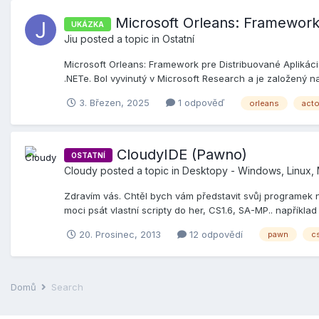
Microsoft Orleans: Framework
UKÁZKA
Jiu
posted a topic in
Ostatní
Microsoft Orleans: Framework pre Distribuované Aplikáci
.NETe. Bol vyvinutý v Microsoft Research a je založený na 
3. Březen, 2025
1 odpověď
orleans
acto
CloudyIDE (Pawno)
OSTATNÍ
Cloudy
posted a topic in
Desktopy - Windows, Linux
Zdravím vás. Chtěl bych vám představit svůj programek n
moci psát vlastní scripty do her, CS1.6, SA-MP.. napříkla
20. Prosinec, 2013
12 odpovědí
pawn
c
Domů
Search