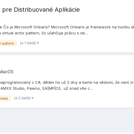
 pre Distribuované Aplikácie
e Čo je Microsoft Orleans? Microsoft Orleans je framework na tvorbu di
virtual actor pattern, čo uľahčuje prácu s ob...
(a 1 další)
r pattern
, MacOS
aprogramovaný v C#, dělám ho už 2 dny a berte na vědomí, že není zrov
d AMXX Studio, Pawno, SA[MP]CE.. už snad víte c...
(a 2 další)
sharp