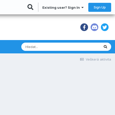
Sign Up
Existing user? Sign In
Veškerá aktivita