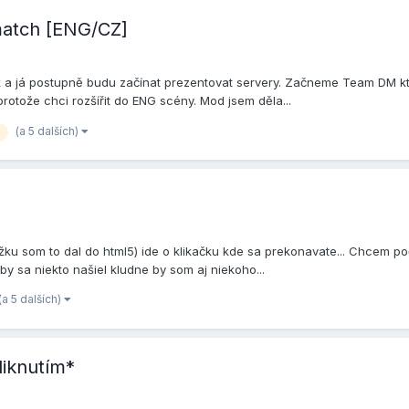
hmatch [ENG/CZ]
k a já postupně budu začínat prezentovat servery. Začneme Team DM k
protože chci rozšířit do ENG scény. Mod jsem děla...
(a 5 dalších)
žku som to dal do html5) ide o klikačku kde sa prekonavate... Chcem poč
 by sa niekto našiel kludne by som aj niekoho...
(a 5 dalších)
liknutím*