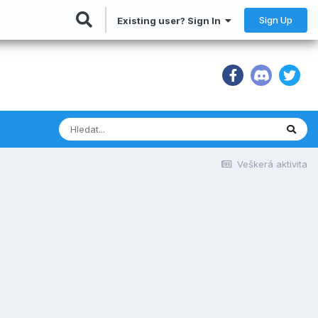
Sign Up
Existing user? Sign In
Veškerá aktivita