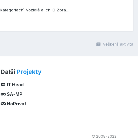
 kategoriach) Vozidlá a ich ID Zbra...
Veškerá aktivita
Další
Projekty
IT Head
SA-MP
NaPrivat
© 2008-2022