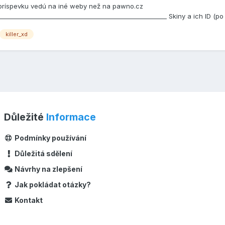
 príspevku vedú na iné weby než na pawno.cz
________________________________________________________ Skiny a ich ID (po
killer_xd
Důležité
Informace
Podmínky používání
Důležitá sdělení
Návrhy na zlepšení
Jak pokládat otázky?
Kontakt