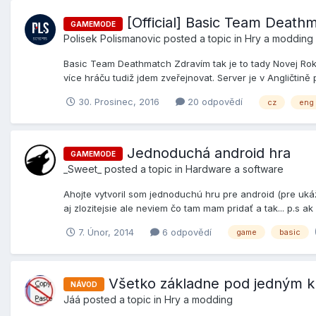
[Official] Basic Team Deat
GAMEMODE
Polisek Polismanovic
posted a topic in
Hry a modding
Basic Team Deathmatch Zdravím tak je to tady Novej Ro
více hráču tudiž jdem zveřejnovat. Server je v Angličtině 
30. Prosinec, 2016
20 odpovědí
cz
eng
Jednoduchá android hra
GAMEMODE
_Sweet_
posted a topic in
Hardware a software
Ahojte vytvoril som jednoduchú hru pre android (pre uká
aj zlozitejsie ale neviem čo tam mam pridať a tak... p.s ak
7. Únor, 2014
6 odpovědí
game
basic
Všetko základne pod jedným k
NÁVOD
Jáá
posted a topic in
Hry a modding