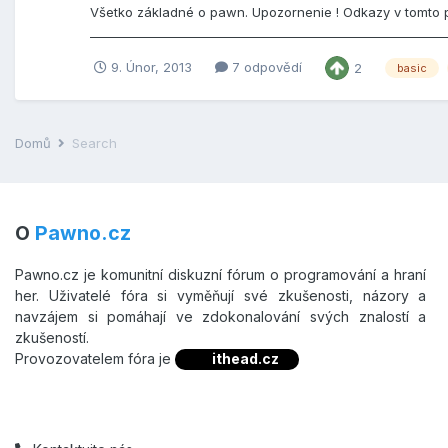
Všetko základné o pawn. Upozornenie ! Odkazy v tomto
___________________________________________________________
9. Únor, 2013
7 odpovědí
2
basic
Domů
Search
O
Pawno.cz
Pawno.cz je komunitní diskuzní fórum o programování a hraní
her. Uživatelé fóra si vyměňují své zkušenosti, názory a
navzájem si pomáhají ve zdokonalování svých znalostí a
zkušeností.
Provozovatelem fóra je
ithead.cz