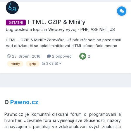
HTML, GZIP & Minify
OSTATNÍ
bug
posted a topic in
Webový vývoj - PHP, ASP.NET, JS
HTML - GZIP & MINIFY ​ Zdravíčko. Už pár krát som sa pozastavil
nad otázkou či sa oplatí minifikovať HTML súbor. Bolo mnoho
argumentov že áno, mnoho že nie. Veľa ľudí čo hovorilo nie sa
23. Srpen, 2016
2 odpovědí
2
operiali hlavne o to že GZIP sa o okresanie zbytočnej veľkosti
postará a tak minify v prípade HTML stráca...
(a 3 další)
minify
gzip
O
Pawno.cz
Pawno.cz je komunitní diskuzní fórum o programování a
hraní her. Uživatelé fóra si vyměňují své zkušenosti, názory
a navzájem si pomáhají ve zdokonalování svých znalostí a