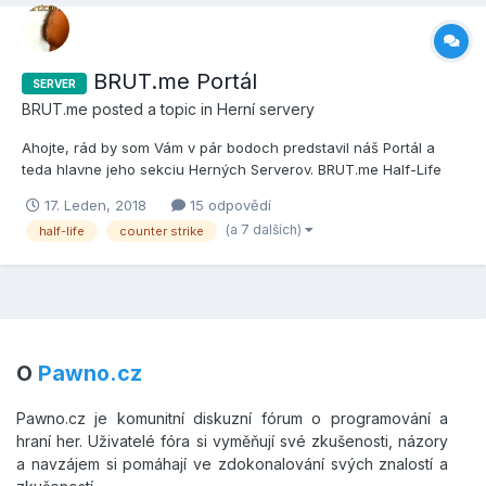
BRUT.me Portál
SERVER
BRUT.me
posted a topic in
Herní servery
Ahojte, rád by som Vám v pár bodoch predstavil náš Portál a
teda hlavne jeho sekciu Herných Serverov. BRUT.me Half-Life
DeathMatch REAL: 195.62.16.163:27015 BRUT.me Half-Life
17. Leden, 2018
15 odpovědí
TeamPlay REAL: 195.62.16.163:27020 BRUT.me Opposing Force
(a 7 dalších)
half-life
counter strike
DeathMatch REAL: 195.62.16.163:27016 BRUT.me Counte...
O
Pawno.cz
Pawno.cz je komunitní diskuzní fórum o programování a
hraní her. Uživatelé fóra si vyměňují své zkušenosti, názory
a navzájem si pomáhají ve zdokonalování svých znalostí a