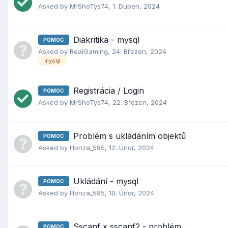
Asked by
MrShoTys74
,
1. Duben, 2024
Diakritika - mysql
POMOC
Asked by
RealGaming
,
24. Březen, 2024
mysql
Registrácia / Login
POMOC
Asked by
MrShoTys74
,
22. Březen, 2024
Problém s ukládáním objektů
POMOC
Asked by
Honza_585
,
12. Únor, 2024
Ukládání - mysql
POMOC
Asked by
Honza_585
,
10. Únor, 2024
Sscanf x sscanf2 - problém
POMOC