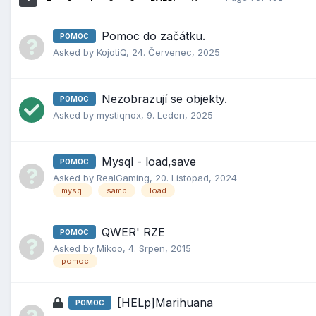
Pomoc do začátku.
POMOC
Asked by
KojotiQ
,
24. Červenec, 2025
Nezobrazují se objekty.
POMOC
Asked by
mystiqnox
,
9. Leden, 2025
Mysql - load,save
POMOC
Asked by
RealGaming
,
20. Listopad, 2024
mysql
samp
load
QWER' RZE
POMOC
Asked by
Mikoo
,
4. Srpen, 2015
pomoc
[HELp]Marihuana
POMOC