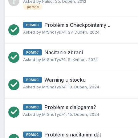
Asked by
Palso
,
25. Duben, 2012
pomoc
Problém s Checkpointamy ..
POMOC
Asked by
MrShoTys74
,
27. Duben, 2024
Načítanie zbraní
POMOC
Asked by
MrShoTys74
,
5. Květen, 2024
Warning u stocku
POMOC
Asked by
MrShoTys74
,
18. Duben, 2024
Problém s dialogama?
POMOC
Asked by
MrShoTys74
,
15. Duben, 2024
Problém s načítanim dát
POMOC