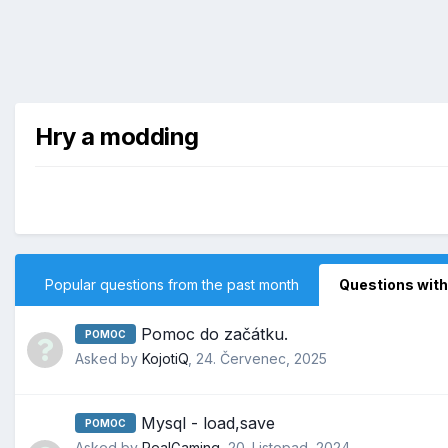
Hry a modding
Popular questions from the past month
Questions with
Pomoc do začátku.
POMOC
Asked by
KojotiQ
,
24. Červenec, 2025
Mysql - load,save
POMOC
Asked by
RealGaming
,
20. Listopad, 2024