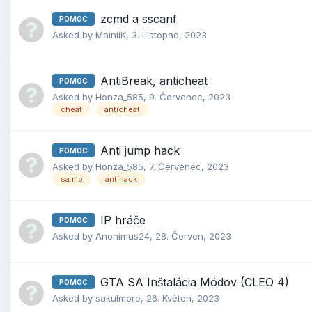
zcmd a sscanf
POMOC
Asked by
MainiiK
,
3. Listopad, 2023
AntiBreak, anticheat
POMOC
Asked by
Honza_585
,
9. Červenec, 2023
cheat
anticheat
Anti jump hack
POMOC
Asked by
Honza_585
,
7. Červenec, 2023
sa:mp
antihack
IP hráče
POMOC
Asked by
Anonimus24
,
28. Červen, 2023
GTA SA Inštalácia Módov (CLEO 4)
POMOC
Asked by
sakulmore
,
26. Květen, 2023