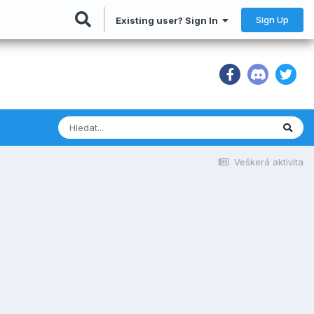
Sign Up
Existing user? Sign In
Veškerá aktivita