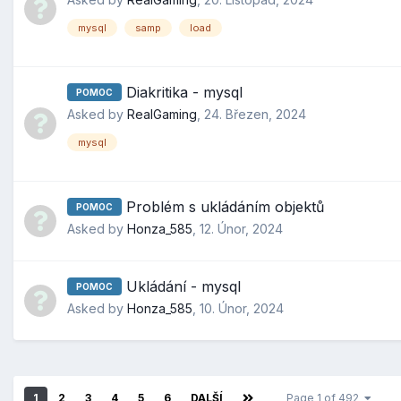
mysql
samp
load
Diakritika - mysql
POMOC
Asked by
RealGaming
,
24. Březen, 2024
mysql
Problém s ukládáním objektů
POMOC
Asked by
Honza_585
,
12. Únor, 2024
Ukládání - mysql
POMOC
Asked by
Honza_585
,
10. Únor, 2024
1
2
3
4
5
6
DALŠÍ
Page 1 of 492