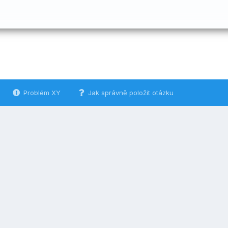
Problém XY
Jak správně položit otázku